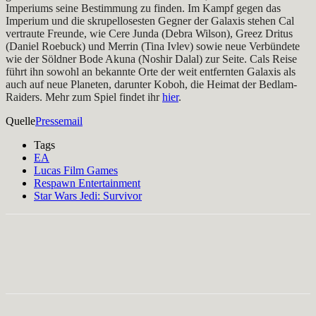
Imperiums seine Bestimmung zu finden. Im Kampf gegen das
Imperium und die skrupellosesten Gegner der Galaxis stehen Cal
vertraute Freunde, wie Cere Junda (Debra Wilson), Greez Dritus
(Daniel Roebuck) und Merrin (Tina Ivlev) sowie neue Verbündete
wie der Söldner Bode Akuna (Noshir Dalal) zur Seite. Cals Reise
führt ihn sowohl an bekannte Orte der weit entfernten Galaxis als
auch auf neue Planeten, darunter Koboh, die Heimat der Bedlam-
Raiders. Mehr zum Spiel findet ihr
hier
.
Quelle
Pressemail
Tags
EA
Lucas Film Games
Respawn Entertainment
Star Wars Jedi: Survivor
Facebook
X
Pinterest
WhatsApp