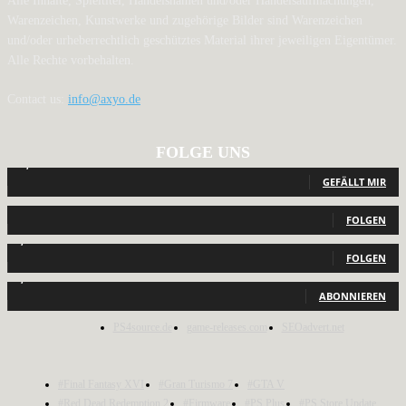
Alle Inhalte, Spieltitel, Handelsnamen und/oder Handelsaufmachungen,
Warenzeichen, Kunstwerke und zugehörige Bilder sind Warenzeichen
und/oder urheberrechtlich geschütztes Material ihrer jeweiligen Eigentümer.
Alle Rechte vorbehalten.
Contact us:
info@axyo.de
FOLGE UNS
12,792
Fans
GEFÄLLT MIR
440
Follower
FOLGEN
2,040
Follower
FOLGEN
1,150
Abonnenten
ABONNIEREN
PS4source.de
game-releases.com
SEOadvert.net
#Final Fantasy XVI
#Gran Turismo 7
#GTA V
#Red Dead Redemption 2
#Firmware
#PS Plus
#PS Store Update