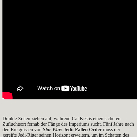
Dunkle Zeiten ziehen auf, während Cal Kestis einen sicheren
Zufluchtsort fernab der Fänge des Imperiums sucht. Fünf Jahre nach
den Ereignissen von
Star Wars
Jedi: Fallen Order
muss der
gereifte Jedi-Ritter seinen Horizont erweitern, um im Schatten des