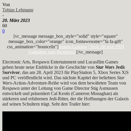
Von
Tobias Lehmann
-
20. März 2023
60
0
[vc_message message_box_style="solid" style="square"
message_box_color="orange" icon_fontawesome="fa fa-gift"
css_animation="bounceIn"]
Instant-Gaming | Hole dir jetzt PSN
Guthaben zum Bestpreis!
[/vc_message]
Electronic Arts, Respawn Entertainment und Lucasfilm Games
geben heute neue Einblicke in die Geschichte von
Star Wars
Jedi:
Survivor
, das am 28. April 2023 für PlayStation 5, Xbox Series X|S
und PC veröffentlicht wird. Das nächste Kapitel der beliebten
Star
Wars
-Action-Adventure-Reihe wird von dem bewährten Team von
Respawn unter der Leitung von Game Director Stig Asmussen
entwickelt und präsentiert Cal Kestis (Cameron Monaghan) als
stärkeren und erfahrenen Jedi-Ritter, der die Hoffnungen der Galaxis
auf seinen Schultern trägt. Seht den Trailer hier: