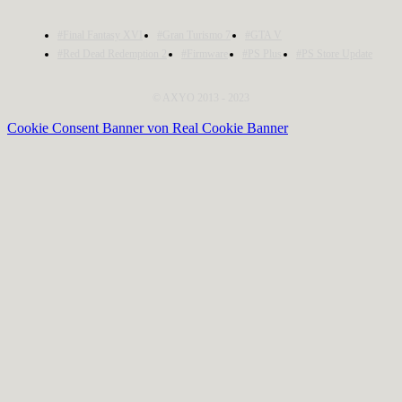
#Final Fantasy XVI
#Gran Turismo 7
#GTA V
#Red Dead Redemption 2
#Firmware
#PS Plus
#PS Store Update
© AXYO 2013 - 2023
Cookie Consent Banner von Real Cookie Banner