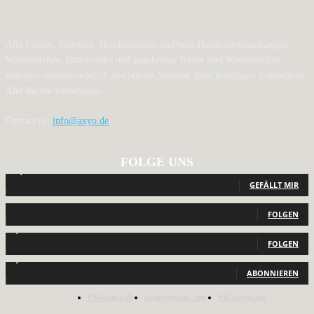
Alle Inhalte, Spieltitel, Handelsnamen und/oder Handelsaufmachungen,
Warenzeichen, Kunstwerke und zugehörige Bilder sind Warenzeichen
und/oder urheberrechtlich geschütztes Material ihrer jeweiligen Eigentümer.
Alle Rechte vorbehalten.
Contact us:
info@axyo.de
FOLGE UNS
12,793
Fans
GEFÄLLT MIR
440
Follower
FOLGEN
2,040
Follower
FOLGEN
1,150
Abonnenten
ABONNIEREN
PS4source.de
game-releases.com
SEOadvert.net