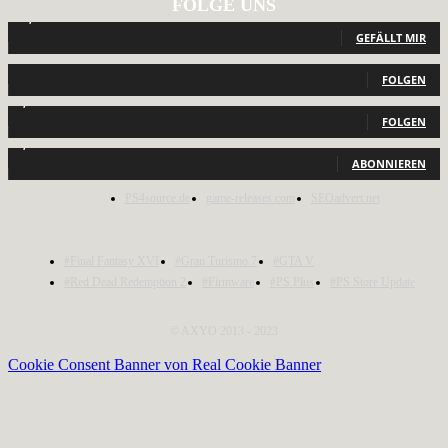
FOLGE UNS
12,791
Fans
GEFÄLLT MIR
440
Follower
FOLGEN
2,040
Follower
FOLGEN
1,150
Abonnenten
ABONNIEREN
PS4source.de
game-releases.com
SEOadvert.net
#Final Fantasy XVI
#Gran Turismo 7
#GTA V
#Red Dead Redemption 2
#Firmware
#PS Plus
#PS Store Update
© AXYO 2013 - 2023
Cookie Consent Banner von Real Cookie Banner