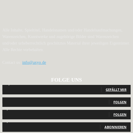
Alle Inhalte, Spieltitel, Handelsnamen und/oder Handelsaufmachungen,
Warenzeichen, Kunstwerke und zugehörige Bilder sind Warenzeichen
und/oder urheberrechtlich geschütztes Material ihrer jeweiligen Eigentümer.
Alle Rechte vorbehalten.
Contact us:
info@axyo.de
FOLGE UNS
12,790
Fans
GEFÄLLT MIR
440
Follower
FOLGEN
2,040
Follower
FOLGEN
1,150
Abonnenten
ABONNIEREN