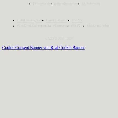
PS4source.de
game-releases.com
SEOadvert.net
#Final Fantasy XVI
#Gran Turismo 7
#GTA V
#Red Dead Redemption 2
#Firmware
#PS Plus
#PS Store Update
© AXYO 2013 - 2023
Cookie Consent Banner von Real Cookie Banner