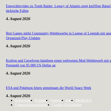
Entwicklervideo zu Tomb Raider: Legacy of Atlantis zeigt knifflige Rätsel
tückische Fallen
4. August 2026
Riot Games stärkt Community-Wettbewerbe in League of Legends mit ne
Organized-Play-Updates
4. August 2026
Krafton und Curseforge kündigen einen weltweiten Mod-Wettbewerb mit 
Preisgeld von 95.000 US-Dollar an
4. August 2026
ESA und Pokémon feiern gemeinsam die World Space Week
4. August 2026
Impressum
Kontakt
Autoren
Jobs
Media-Kit
Datenschutzerklärung
Cookie-Richtlinien