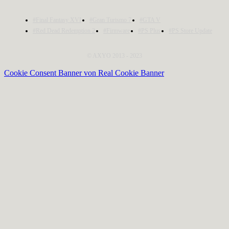
#Final Fantasy XVI
#Gran Turismo 7
#GTA V
#Red Dead Redemption 2
#Firmware
#PS Plus
#PS Store Update
© AXYO 2013 - 2023
Cookie Consent Banner von Real Cookie Banner