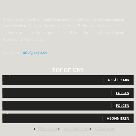
Alle Inhalte, Spieltitel, Handelsnamen und/oder Handelsaufmachungen,
Warenzeichen, Kunstwerke und zugehörige Bilder sind Warenzeichen
und/oder urheberrechtlich geschütztes Material ihrer jeweiligen Eigentümer.
Alle Rechte vorbehalten.
Contact us:
info@axyo.de
FOLGE UNS
12,789
Fans
GEFÄLLT MIR
440
Follower
FOLGEN
2,040
Follower
FOLGEN
1,150
Abonnenten
ABONNIEREN
PS4source.de
game-releases.com
SEOadvert.net