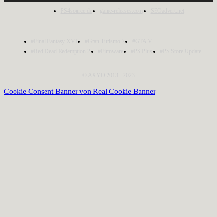
PS4source.de
game-releases.com
SEOadvert.net
#Final Fantasy XVI
#Gran Turismo 7
#GTA V
#Red Dead Redemption 2
#Firmware
#PS Plus
#PS Store Update
© AXYO 2013 - 2023
Cookie Consent Banner von Real Cookie Banner