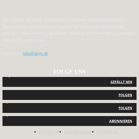
Alle Inhalte, Spieltitel, Handelsnamen und/oder Handelsaufmachungen,
Warenzeichen, Kunstwerke und zugehörige Bilder sind Warenzeichen
und/oder urheberrechtlich geschütztes Material ihrer jeweiligen Eigentümer.
Alle Rechte vorbehalten.
Contact us:
info@axyo.de
FOLGE UNS
12,791
Fans
GEFÄLLT MIR
440
Follower
FOLGEN
2,040
Follower
FOLGEN
1,150
Abonnenten
ABONNIEREN
PS4source.de
game-releases.com
SEOadvert.net