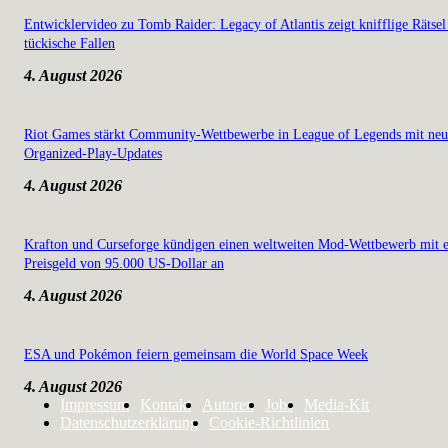
Entwicklervideo zu Tomb Raider: Legacy of Atlantis zeigt knifflige Rätsel
tückische Fallen
4. August 2026
Riot Games stärkt Community-Wettbewerbe in League of Legends mit ne
Organized-Play-Updates
4. August 2026
Krafton und Curseforge kündigen einen weltweiten Mod-Wettbewerb mit 
Preisgeld von 95.000 US-Dollar an
4. August 2026
ESA und Pokémon feiern gemeinsam die World Space Week
4. August 2026
Impressum
Kontakt
Autoren
Jobs
Media-Kit
Datenschutzerklärung
Cookie-Richtlinien