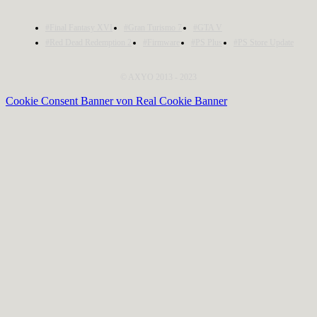
#Final Fantasy XVI
#Gran Turismo 7
#GTA V
#Red Dead Redemption 2
#Firmware
#PS Plus
#PS Store Update
© AXYO 2013 - 2023
Cookie Consent Banner von Real Cookie Banner