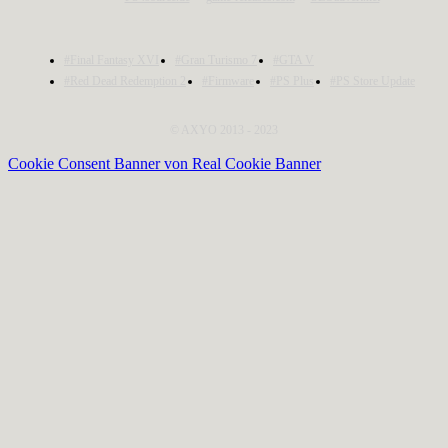
#Final Fantasy XVI
#Gran Turismo 7
#GTA V
#Red Dead Redemption 2
#Firmware
#PS Plus
#PS Store Update
© AXYO 2013 - 2023
Cookie Consent Banner von Real Cookie Banner