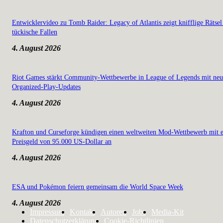
Entwicklervideo zu Tomb Raider: Legacy of Atlantis zeigt knifflige Rätsel
tückische Fallen
4. August 2026
Riot Games stärkt Community-Wettbewerbe in League of Legends mit ne
Organized-Play-Updates
4. August 2026
Krafton und Curseforge kündigen einen weltweiten Mod-Wettbewerb mit 
Preisgeld von 95.000 US-Dollar an
4. August 2026
ESA und Pokémon feiern gemeinsam die World Space Week
4. August 2026
Impressum
Kontakt
Autoren
Jobs
Media-Kit
Datenschutzerklärung
Cookie-Richtlinien