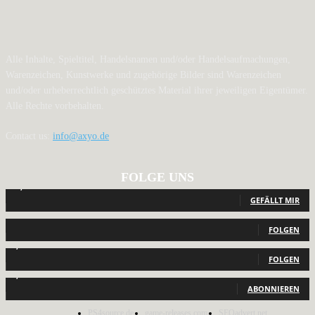
Alle Inhalte, Spieltitel, Handelsnamen und/oder Handelsaufmachungen,
Warenzeichen, Kunstwerke und zugehörige Bilder sind Warenzeichen
und/oder urheberrechtlich geschütztes Material ihrer jeweiligen Eigentümer.
Alle Rechte vorbehalten.
Contact us:
info@axyo.de
FOLGE UNS
12,789
Fans
GEFÄLLT MIR
440
Follower
FOLGEN
2,040
Follower
FOLGEN
1,150
Abonnenten
ABONNIEREN
PS4source.de
game-releases.com
SEOadvert.net