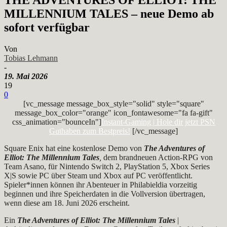
MILLENNIUM TALES – neue Demo ab
sofort verfügbar
Von
Tobias Lehmann
-
19. Mai 2026
19
0
[vc_message message_box_style="solid" style="square"
message_box_color="orange" icon_fontawesome="fa fa-gift"
css_animation="bounceIn"]
Instant-Gaming | Hole dir jetzt PSN
Guthaben zum Bestpreis!
[/vc_message]
Square Enix hat eine kostenlose Demo von
The Adventures of
Elliot: The Millennium Tales
,
dem brandneuen Action-RPG von
Team Asano, für Nintendo Switch 2, PlayStation 5, Xbox Series
X|S sowie PC über Steam und Xbox auf PC veröffentlicht.
Spieler*innen können ihr Abenteuer in Philabieldia vorzeitig
beginnen und ihre Speicherdaten in die Vollversion übertragen,
wenn diese am 18. Juni 2026 erscheint.
Ein
The Adventures of Elliot: The Millennium Tales
|