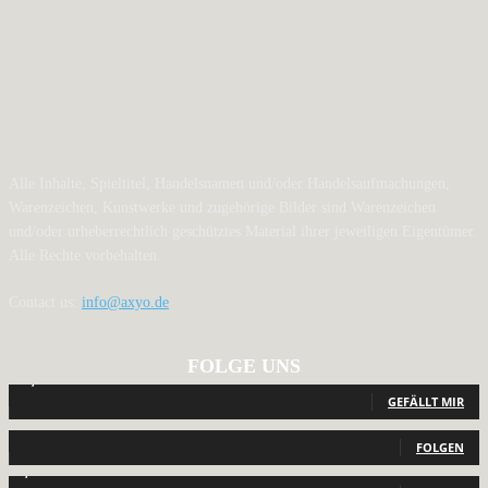
Alle Inhalte, Spieltitel, Handelsnamen und/oder Handelsaufmachungen,
Warenzeichen, Kunstwerke und zugehörige Bilder sind Warenzeichen
und/oder urheberrechtlich geschütztes Material ihrer jeweiligen Eigentümer.
Alle Rechte vorbehalten.
Contact us:
info@axyo.de
FOLGE UNS
12,792
Fans
GEFÄLLT MIR
440
Follower
FOLGEN
2,040
Follower