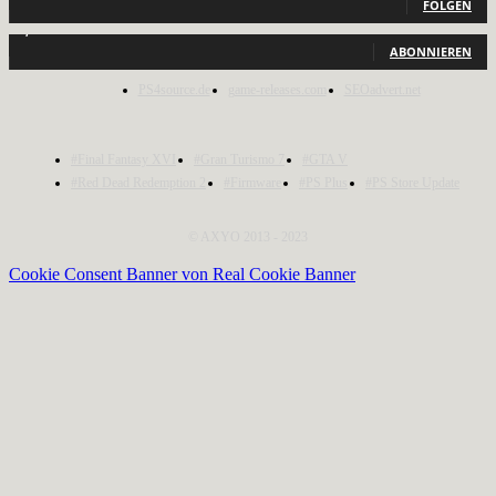
FOLGEN
1,150
Abonnenten
ABONNIEREN
PS4source.de
game-releases.com
SEOadvert.net
#Final Fantasy XVI
#Gran Turismo 7
#GTA V
#Red Dead Redemption 2
#Firmware
#PS Plus
#PS Store Update
© AXYO 2013 - 2023
Cookie Consent Banner von Real Cookie Banner