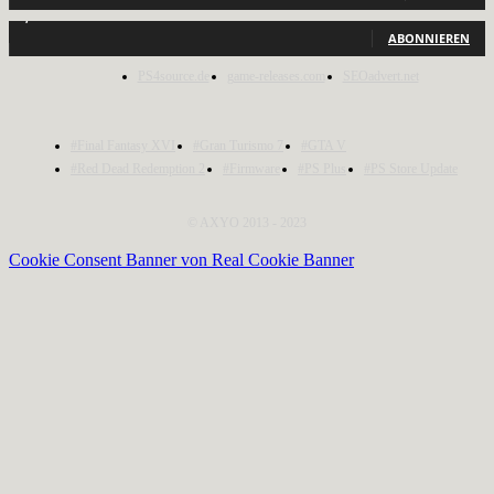
1,150
Abonnenten
ABONNIEREN
PS4source.de
game-releases.com
SEOadvert.net
#Final Fantasy XVI
#Gran Turismo 7
#GTA V
#Red Dead Redemption 2
#Firmware
#PS Plus
#PS Store Update
© AXYO 2013 - 2023
Cookie Consent Banner von Real Cookie Banner