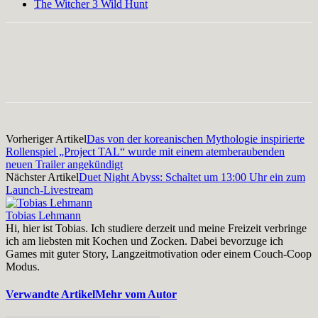
The Witcher 3 Wild Hunt
Facebook
X
Pinterest
WhatsApp
Vorheriger Artikel
Das von der koreanischen Mythologie inspirierte
Rollenspiel „Project TAL“ wurde mit einem atemberaubenden
neuen Trailer angekündigt
Nächster Artikel
Duet Night Abyss: Schaltet um 13:00 Uhr ein zum
Launch-Livestream
Tobias Lehmann
Hi, hier ist Tobias. Ich studiere derzeit und meine Freizeit verbringe
ich am liebsten mit Kochen und Zocken. Dabei bevorzuge ich
Games mit guter Story, Langzeitmotivation oder einem Couch-Coop
Modus.
Verwandte Artikel
Mehr vom Autor