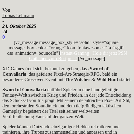
Von
Tobias Lehmann
-
24. Oktober 2025
24
0
[vc_message message_box_style="solid" style="square"
message_box_color="orange" icon_fontawesome="fa fa-gift"
css_animation="bounceIn"]
Instant-Gaming | Hole dir jetzt PSN
Guthaben zum Bestpreis!
[/vc_message]
XD Games freut sich, bekannt zu geben, dass
Sword of
Convallaria
, das gefeierte Pixel-Art-Strategie-RPG, bald ein
besonderes Crossover-Event mit
The Witcher 3: Wild Hunt
startet.
Sword of Convallaria
entführt Spieler in eine handgefertigte
Fantasy-Welt zwischen Krieg und Frieden, in der jede Entscheidung
das Schicksal von Iria prägt. Mit seinem detailreichen Pixel-Art-Stil,
dem orchestralen Soundtrack und dem tiefgründigen taktischen
Gameplay begeistert der Titel seit seiner weltweiten
Veröffentlichung Fans auf der ganzen Welt.
Spieler können Dutzende einzigartiger Helden rekrutieren und
trainieren, ihre Trupps zusammenstellen und anpassen und in