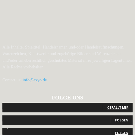
Alle Inhalte, Spieltitel, Handelsnamen und/oder Handelsaufmachungen,
Warenzeichen, Kunstwerke und zugehörige Bilder sind Warenzeichen
und/oder urheberrechtlich geschütztes Material ihrer jeweiligen Eigentümer.
Alle Rechte vorbehalten.
Contact us:
info@axyo.de
FOLGE UNS
12,793
Fans
GEFÄLLT MIR
440
Follower
FOLGEN
2,040
Follower
FOLGEN