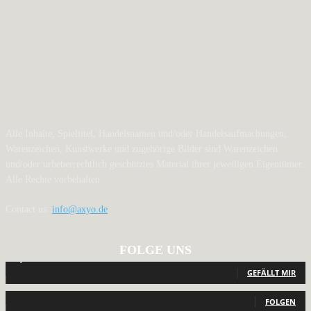
Alle Inhalte, Spieltitel, Handelsnamen und/oder Handelsaufmachungen,
Warenzeichen, Kunstwerke und zugehörige Bilder sind Warenzeichen
und/oder urheberrechtlich geschütztes Material ihrer jeweiligen Eigentümer.
Alle Rechte vorbehalten.
Contact us:
info@axyo.de
FOLGE UNS
12,792
Fans
GEFÄLLT MIR
440
Follower
FOLGEN