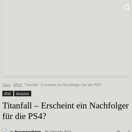
Start
#PS4
Titanfall - Erscheint ein Nachfolger für die PS4?
#PS4
Gerüchte
Titanfall – Erscheint ein Nachfolger
für die PS4?
By
fenomeno0chris
30. Oktober 2013
49
0