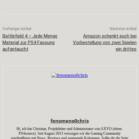
Facebook
X
Pinterest
WhatsApp
Vorheriger Artikel
Nächster Artikel
Battlefield 4 – Jede Menge
Amazon schenkt euch bei
Material zur PS4 Fassung
Vorbestellung von zwei Spielen
aufgetaucht
ein drittes
fenomeno0chris
Hi, ich bin Christian, Projektleiter und Administrator von AXYO (ehem.
PS4source). Seit August 2013 versorgen wir die Gaming Community
regelmäßigen mit News, Reviews und spannende Kolumnen. Sollte dir die Seite