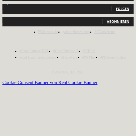
2,040
Follower
FOLGEN
1,150
Abonnenten
ABONNIEREN
PS4source.de
game-releases.com
SEOadvert.net
#Final Fantasy XVI
#Gran Turismo 7
#GTA V
#Red Dead Redemption 2
#Firmware
#PS Plus
#PS Store Update
© AXYO 2013 - 2023
Cookie Consent Banner von Real Cookie Banner