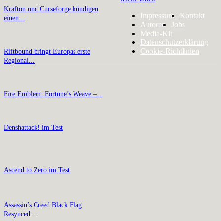
Krafton und Curseforge kündigen
Impressum
Kontakt
einen...
Autoren
Jobs
Media-Kit
Datenschutzerklärung
Cookie-Richtlinien
Riftbound bringt Europas erste
Regional...
Fire Emblem: Fortune’s Weave –...
Denshattack! im Test
Ascend to Zero im Test
Assassin’s Creed Black Flag
Resynced...