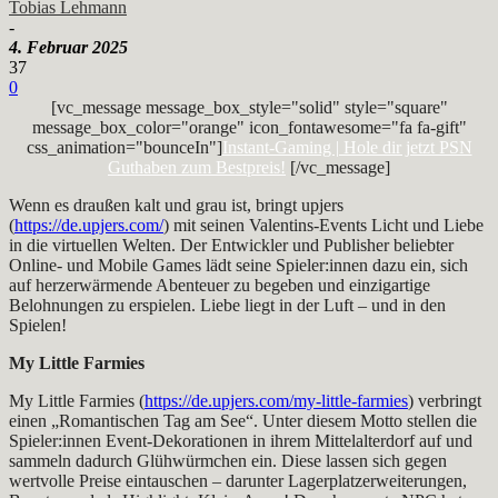
Tobias Lehmann
-
4. Februar 2025
37
0
[vc_message message_box_style="solid" style="square"
message_box_color="orange" icon_fontawesome="fa fa-gift"
css_animation="bounceIn"]
Instant-Gaming | Hole dir jetzt PSN
Guthaben zum Bestpreis!
[/vc_message]
Wenn es draußen kalt und grau ist, bringt upjers
(
https://de.upjers.com/
) mit seinen Valentins-Events Licht und Liebe
in die virtuellen Welten. Der Entwickler und Publisher beliebter
Online- und Mobile Games lädt seine Spieler:innen dazu ein, sich
auf herzerwärmende Abenteuer zu begeben und einzigartige
Belohnungen zu erspielen. Liebe liegt in der Luft – und in den
Spielen!
My Little Farmies
My Little Farmies (
https://de.upjers.com/my-little-farmies
) verbringt
einen „Romantischen Tag am See“. Unter diesem Motto stellen die
Spieler:innen Event-Dekorationen in ihrem Mittelalterdorf auf und
sammeln dadurch Glühwürmchen ein. Diese lassen sich gegen
wertvolle Preise eintauschen – darunter Lagerplatzerweiterungen,