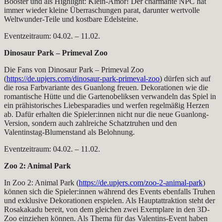
Booster und als Highlight: Klein-Amor! Der charmante NPC hat
immer wieder kleine Überraschungen parat, darunter wertvolle
Weltwunder-Teile und kostbare Edelsteine.
Eventzeitraum: 04.02. – 11.02.
Dinosaur Park – Primeval Zoo
Die Fans von Dinosaur Park – Primeval Zoo
(
https://de.upjers.com/dinosaur-park-primeval-zoo
) dürfen sich auf
die rosa Farbvariante des Guanlong freuen. Dekorationen wie die
romantische Hütte und die Gartenobeliksen verwandeln das Spiel in
ein prähistorisches Liebesparadies und werfen regelmäßig Herzen
ab. Dafür erhalten die Spieler:innen nicht nur die neue Guanlong-
Version, sondern auch zahlreiche Schatztruhen und den
Valentinstag-Blumenstand als Belohnung.
Eventzeitraum: 04.02. – 11.02.
Zoo 2: Animal Park
In Zoo 2: Animal Park (
https://de.upjers.com/zoo-2-animal-park
)
können sich die Spieler:innen während des Events ebenfalls Truhen
und exklusive Dekorationen erspielen. Als Hauptattraktion steht der
Rosakakadu bereit, von dem gleichen zwei Exemplare in den 3D-
Zoo einziehen können. Als Thema für das Valentins-Event haben