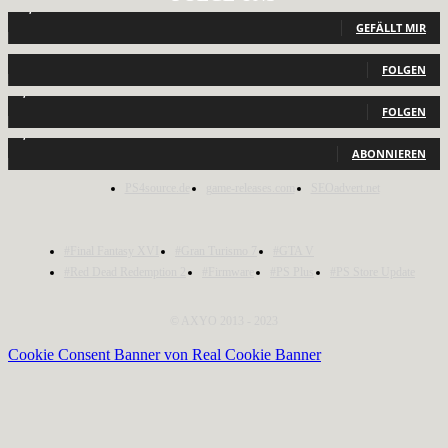
12,789
Fans
GEFÄLLT MIR
440
Follower
FOLGEN
2,040
Follower
FOLGEN
1,150
Abonnenten
ABONNIEREN
PS4source.de
game-releases.com
SEOadvert.net
#Final Fantasy XVI
#Gran Turismo 7
#GTA V
#Red Dead Redemption 2
#Firmware
#PS Plus
#PS Store Update
© AXYO 2013 - 2023
Cookie Consent Banner von Real Cookie Banner