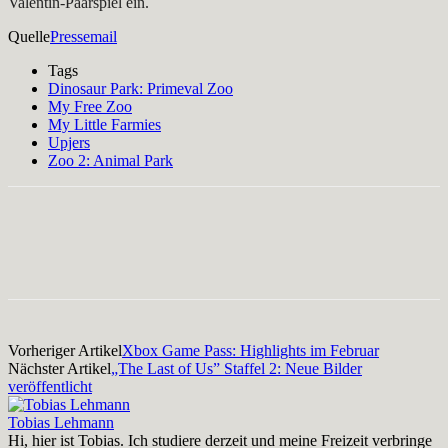
Valentin-Paarspiel ein.
Quelle
Pressemail
Tags
Dinosaur Park: Primeval Zoo
My Free Zoo
My Little Farmies
Upjers
Zoo 2: Animal Park
Facebook
X
Pinterest
WhatsApp
Vorheriger Artikel
Xbox Game Pass: Highlights im Februar
Nächster Artikel
„The Last of Us” Staffel 2: Neue Bilder
veröffentlicht
Tobias Lehmann
Hi, hier ist Tobias. Ich studiere derzeit und meine Freizeit verbringe