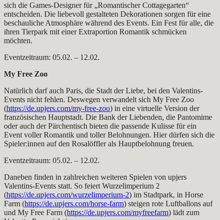
sich die Games-Designer für „Romantischer Cottagegarten“
entscheiden. Die liebevoll gestalteten Dekorationen sorgen für eine
beschauliche Atmosphäre während des Events. Ein Fest für alle, die
ihren Tierpark mit einer Extraportion Romantik schmücken
möchten.
Eventzeitraum: 05.02. – 12.02.
My Free Zoo
Natürlich darf auch Paris, die Stadt der Liebe, bei den Valentins-
Events nicht fehlen. Deswegen verwandelt sich My Free Zoo
(
https://de.upjers.com/my-free-zoo
) in eine virtuelle Version der
französischen Hauptstadt. Die Bank der Liebenden, die Pantomime
oder auch der Pärchentisch bieten die passende Kulisse für ein
Event voller Romantik und toller Belohnungen. Hier dürfen sich die
Spieler:innen auf den Rosalöffler als Hauptbelohnung freuen.
Eventzeitraum: 05.02. – 12.02.
Daneben finden in zahlreichen weiteren Spielen von upjers
Valentins-Events statt. So feiert Wurzelimperium 2
(
https://de.upjers.com/wurzelimperium-2
) im Stadtpark, in Horse
Farm (
https://de.upjers.com/horse-farm
) steigen rote Luftballons auf
und My Free Farm (
https://de.upjers.com/myfreefarm
) lädt zum