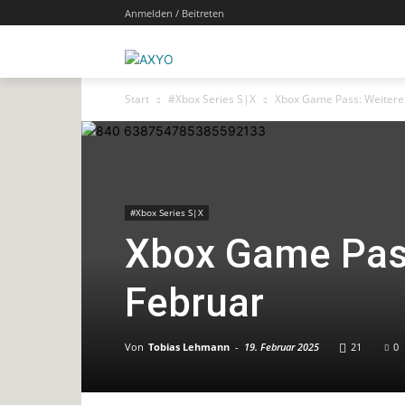
Anmelden / Beitreten
Start
#Xbox Series S|X
Xbox Game Pass: Weitere 
#Xbox Series S|X
Xbox Game Pass
Februar
Von
Tobias Lehmann
-
19. Februar 2025
21
0