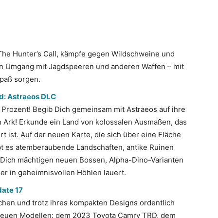
 The Hunter’s Call, kämpfe gegen Wildschweine und
n Umgang mit Jagdspeeren und anderen Waffen – mit
Spaß sorgen.
d: Astraeos DLC
 Prozent! Begib Dich gemeinsam mit Astraeos auf ihre
n Ark! Erkunde ein Land von kolossalen Ausmaßen, das
t ist. Auf der neuen Karte, die sich über eine Fläche
ibt es atemberaubende Landschaften, antike Ruinen
e Dich mächtigen neuen Bossen, Alpha-Dino-Varianten
r in geheimnisvollen Höhlen lauert.
date 17
chen und trotz ihres kompakten Designs ordentlich
r neuen Modellen: dem 2023 Toyota Camry TRD, dem