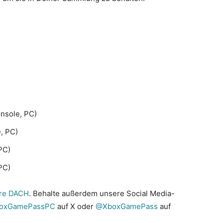
nsole, PC)
, PC)
PC)
PC)
re DACH
. Behalte außerdem unsere Social Media-
oxGamePassPC
auf X oder
@XboxGamePass
auf