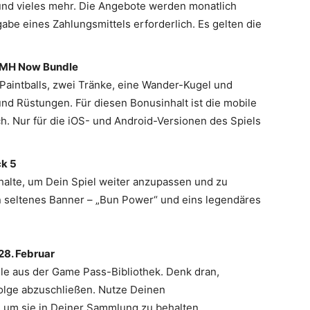
und vieles mehr. Die Angebote werden monatlich
ngabe eines Zahlungsmittels erforderlich. Es gelten die
: MH Now Bundle
 Paintballs, zwei Tränke, eine Wander-Kugel und
und Rüstungen. Für diesen Bonusinhalt ist die mobile
. Nur für die iOS- und Android-Versionen des Spiels
ck 5
halte, um Dein Spiel weiter anzupassen und zu
n seltenes Banner – „Bun Power“ und eins legendäres
28. Februar
le aus der Game Pass-Bibliothek. Denk dran,
lge abzuschließen. Nutze Deinen
t, um sie in Deiner Sammlung zu behalten.