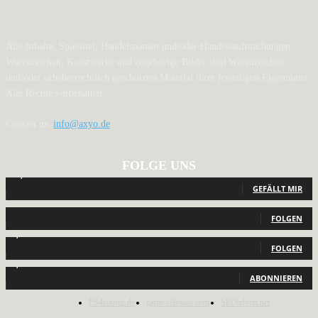
Alle Inhalte, Spieltitel, Handelsnamen und/oder Handelsaufmachungen,
Warenzeichen, Kunstwerke und zugehörige Bilder sind Warenzeichen
und/oder urheberrechtlich geschütztes Material ihrer jeweiligen Eigentümer.
Alle Rechte vorbehalten.
Contact us:
info@axyo.de
FOLGE UNS
12,793
Fans
GEFÄLLT MIR
440
Follower
FOLGEN
2,040
Follower
FOLGEN
1,150
Abonnenten
ABONNIEREN
PS4source.de
game-releases.com
SEOadvert.net