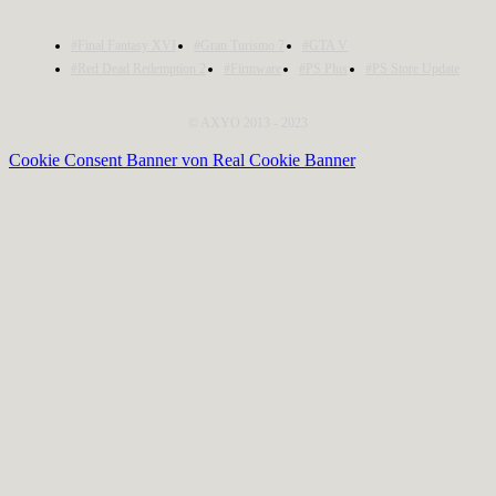
#Final Fantasy XVI
#Gran Turismo 7
#GTA V
#Red Dead Redemption 2
#Firmware
#PS Plus
#PS Store Update
© AXYO 2013 - 2023
Cookie Consent Banner von Real Cookie Banner