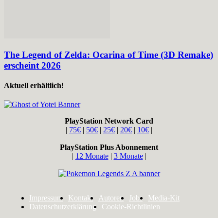
The Legend of Zelda: Ocarina of Time (3D Remake)
erscheint 2026
Aktuell erhältlich!
PlayStation Network Card
|
75€
|
50€
|
25€
|
20€
|
10€
|
PlayStation Plus Abonnement
|
12 Monate
|
3 Monate
|
Impressum
Kontakt
Autoren
Jobs
Media-Kit
Datenschutzerklärung
Cookie-Richtlinien