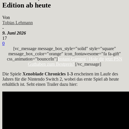
Edition ab heute
Von
Tobias Lehmann
-
9. Juni 2026
17
0
[vc_message message_box_style="solid" style="square"
message_box_color="orange" icon_fontawesome="fa fa-gift"
css_animation="bounceIn"]
Instant-Gaming | Hole dir jetzt PSN
Guthaben zum Bestpreis!
[/vc_message]
Die Spiele
Xenoblade Chronicles 1-3
erscheinen im Laufe des
Jahres für die Nintendo Switch 2, wobei das erste Spiel ab heute
erhältlich ist. Seht einen Trailer dazu hier: