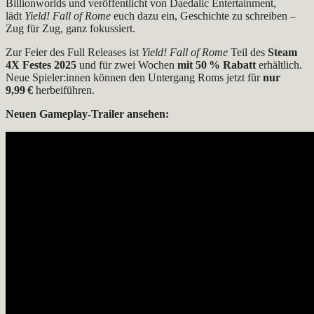
Billionworlds und veröffentlicht von Daedalic Entertainment,
lädt
Yield! Fall of Rome
euch dazu ein, Geschichte zu schreiben –
Zug für Zug, ganz fokussiert.
Zur Feier des Full Releases ist
Yield! Fall of Rome
Teil des
Steam
4X Festes 2025
und für zwei Wochen
mit 50 % Rabatt
erhältlich.
Neue Spieler:innen können den Untergang Roms jetzt für
nur
9,99 €
herbeiführen.
Neuen Gameplay-Trailer ansehen: