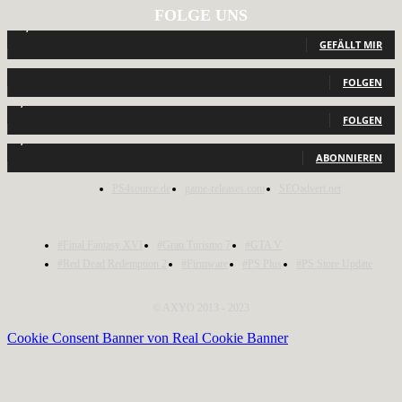
FOLGE UNS
12,789
Fans
GEFÄLLT MIR
440
Follower
FOLGEN
2,040
Follower
FOLGEN
1,150
Abonnenten
ABONNIEREN
PS4source.de
game-releases.com
SEOadvert.net
#Final Fantasy XVI
#Gran Turismo 7
#GTA V
#Red Dead Redemption 2
#Firmware
#PS Plus
#PS Store Update
© AXYO 2013 - 2023
Cookie Consent Banner von Real Cookie Banner