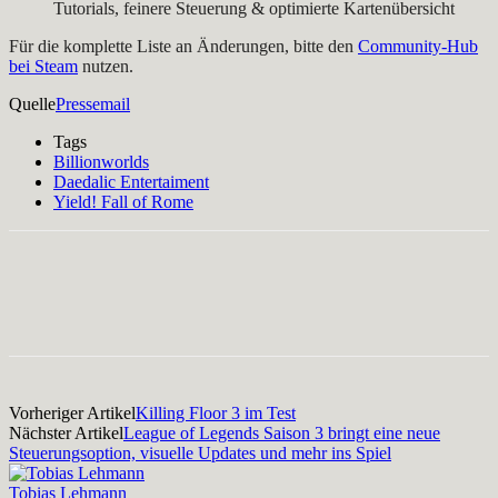
Tutorials, feinere Steuerung & optimierte Kartenübersicht
Für die komplette Liste an Änderungen, bitte den
Community-Hub
bei Steam
nutzen.
Quelle
Pressemail
Tags
Billionworlds
Daedalic Entertaiment
Yield! Fall of Rome
Facebook
X
Pinterest
WhatsApp
Vorheriger Artikel
Killing Floor 3 im Test
Nächster Artikel
League of Legends Saison 3 bringt eine neue
Steuerungsoption, visuelle Updates und mehr ins Spiel
Tobias Lehmann