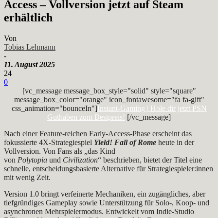
Access – Vollversion jetzt auf Steam
erhältlich
Von
Tobias Lehmann
-
11. August 2025
24
0
[vc_message message_box_style="solid" style="square"
message_box_color="orange" icon_fontawesome="fa fa-gift"
css_animation="bounceIn"]
Instant-Gaming | Hole dir jetzt PSN
Guthaben zum Bestpreis!
[/vc_message]
Nach einer Feature-reichen Early-Access-Phase erscheint das
fokussierte 4X-Strategiespiel
Yield! Fall of Rome
heute in der
Vollversion. Von Fans als „das Kind
von
Polytopia
und
Civilization
“ beschrieben, bietet der Titel eine
schnelle, entscheidungsbasierte Alternative für Strategiespieler:innen
mit wenig Zeit.
Version 1.0 bringt verfeinerte Mechaniken, ein zugängliches, aber
tiefgründiges Gameplay sowie Unterstützung für Solo-, Koop- und
asynchronen Mehrspielermodus. Entwickelt vom Indie-Studio