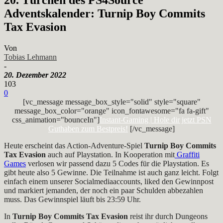
Adventskalender: Turnip Boy Commits
Tax Evasion
Von
Tobias Lehmann
-
20. Dezember 2022
103
0
[vc_message message_box_style="solid" style="square"
message_box_color="orange" icon_fontawesome="fa fa-gift"
css_animation="bounceIn"]
Instant-Gaming | Hole dir jetzt PSN
Guthaben zum Bestpreis!
[/vc_message]
Heute erscheint das Action-Adventure-Spiel
Turnip Boy Commits
Tax Evasion
auch auf Playstation. In Kooperation mit
Graffiti
Games
verlosen wir passend dazu 5 Codes für die Playstation. Es
gibt heute also 5 Gewinne. Die Teilnahme ist auch ganz leicht. Folgt
einfach einem unserer Socialmediaaccounts, liked den Gewinnpost
und markiert jemanden, der noch ein paar Schulden abbezahlen
muss. Das Gewinnspiel läuft bis 23:59 Uhr.
In
Turnip Boy Commits Tax Evasion
reist ihr durch Dungeons