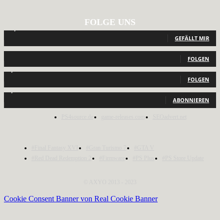
FOLGE UNS
12,792
Fans
GEFÄLLT MIR
440
Follower
FOLGEN
2,040
Follower
FOLGEN
1,150
Abonnenten
ABONNIEREN
PS4source.de
game-releases.com
SEOadvert.net
#Final Fantasy XVI
#Gran Turismo 7
#GTA V
#Red Dead Redemption 2
#Firmware
#PS Plus
#PS Store Update
© AXYO 2013 - 2023
Cookie Consent Banner von Real Cookie Banner