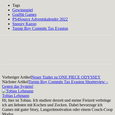
Tags
Gewinnspiel
Graffiti Games
PS4Source Adventskalender 2022
Snoozy Kazoo
Turnip Boy Commits Tax Evasion
Facebook
X
Pinterest
WhatsApp
Vorheriger Artikel
Neuer Trailer zu ONE PIECE ODYSSEY
Nächster Artikel
Turnip Boy Commits Tax Evasion Shortreview –
Gegen das System!
Tobias Lehmann
Hi, hier ist Tobias. Ich studiere derzeit und meine Freizeit verbringe
ich am liebsten mit Kochen und Zocken. Dabei bevorzuge ich
Games mit guter Story, Langzeitmotivation oder einem Couch-Coop
Modus.