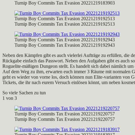
Turnip Boy Commits Tax Evasion 20221219183903
Turnip Boy Commits Tax Evasion 20221219192513
Turnip Boy Commits Tax Evasion 20221219192513
Turnip Boy Commits Tax Evasion 20221219192943
Turnip Boy Commits Tax Evasion 20221219192943
Neben den Kämpfen gibt es auch vielerlei Aufträge zu erfüllen, die d
Rückgabe einfach das Passwort. Neben den Aufgaben gibt es auch so vie
Roguelite-mäßigen Dungeon stellt. Es handelt sich dabei nämlich u
Auf dem Weg zu ihm, erwarten euch immer 3 Räume mit normalen Geg
geht es wieder von vorne los, doch können nun Elite-varianten von 
Tickets, die ihr nach eurem Versuch einlösen könnt, um neben kosme
So viele Sachen zu tun
1
von 3
Turnip Boy Commits Tax Evasion 20221219220757
Turnip Boy Commits Tax Evasion 20221219220757
Turnip Boy Commits Tax Evasion 20221219183917