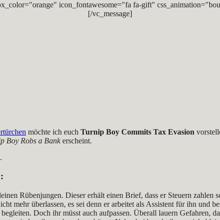
x_color="orange" icon_fontawesome="fa fa-gift" css_animation="bou
[/vc_message]
rtürchen
möchte ich euch
Turnip Boy Commits Tax Evasion
vorstell
ip Boy Robs a Bank
erscheint.
.
n
:
kleinen Rübenjungen. Dieser erhält einen Brief, dass er Steuern zahlen s
t mehr überlassen, es sei denn er arbeitet als Assistent für ihn und be
 begleiten. Doch ihr müsst auch aufpassen. Überall lauern Gefahren, da