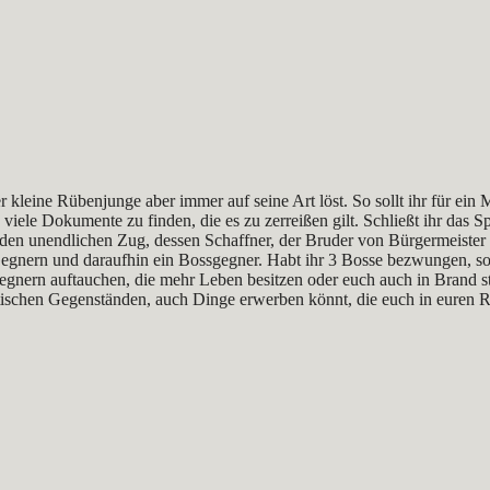
er kleine Rübenjunge aber immer auf seine Art löst. So sollt ihr für ei
le Dokumente zu finden, die es zu zerreißen gilt. Schließt ihr das Spi
m den unendlichen Zug, dessen Schaffner, der Bruder von Bürgermeiste
nern und daraufhin ein Bossgegner. Habt ihr 3 Bosse bezwungen, so 
Gegnern auftauchen, die mehr Leben besitzen oder euch auch in Brand
tischen Gegenständen, auch Dinge erwerben könnt, die euch in euren 