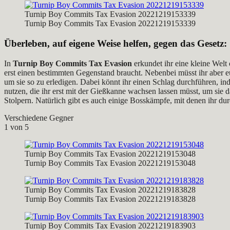
Turnip Boy Commits Tax Evasion 20221219153339
Turnip Boy Commits Tax Evasion 20221219153339
Überleben, auf eigene Weise helfen, gegen das Gesetz:
In
Turnip Boy Commits Tax Evasion
erkundet ihr eine kleine Welt 
erst einen bestimmten Gegenstand braucht. Nebenbei müsst ihr aber eu
um sie so zu erledigen. Dabei könnt ihr einen Schlag durchführen, i
nutzen, die ihr erst mit der Gießkanne wachsen lassen müsst, um sie
Stolpern. Natürlich gibt es auch einige Bosskämpfe, mit denen ihr du
Verschiedene Gegner
1
von 5
Turnip Boy Commits Tax Evasion 20221219153048
Turnip Boy Commits Tax Evasion 20221219153048
Turnip Boy Commits Tax Evasion 20221219183828
Turnip Boy Commits Tax Evasion 20221219183828
Turnip Boy Commits Tax Evasion 20221219183903