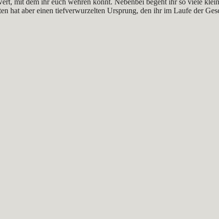
hwert, mit dem ihr euch wehren könnt. Nebenbei begeht ihr so viele kl
lten hat aber einen tiefverwurzelten Ursprung, den ihr im Laufe der Ge