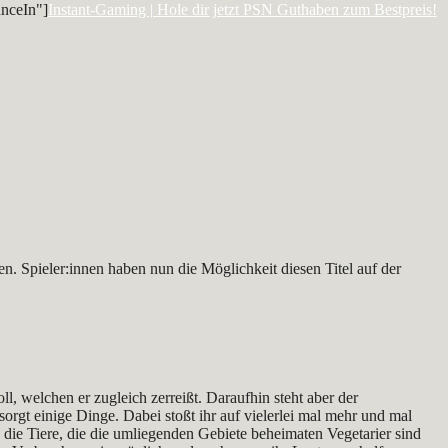
nceIn"]
Instant-Gaming | Hole dir jetzt PSN Guthaben zum Bestpreis!
en. Spieler:innen haben nun die Möglichkeit diesen Titel auf der
oll, welchen er zugleich zerreißt. Daraufhin steht aber der
sorgt einige Dinge. Dabei stoßt ihr auf vielerlei mal mehr und mal
 die Tiere, die die umliegenden Gebiete beheimaten Vegetarier sind