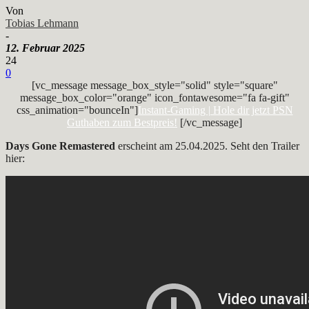
Von
Tobias Lehmann
-
12. Februar 2025
24
0
[vc_message message_box_style="solid" style="square"
message_box_color="orange" icon_fontawesome="fa fa-gift"
css_animation="bounceIn"]
Instant-Gaming | Hole dir jetzt PSN
Guthaben zum Bestpreis!
[/vc_message]
Days Gone Remastered
erscheint am 25.04.2025. Seht den Trailer
hier: