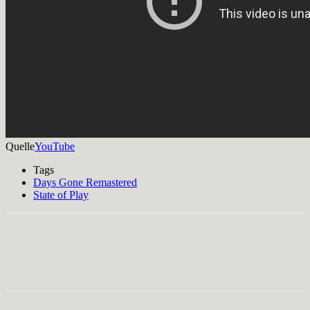
Quelle
YouTube
Tags
Days Gone Remastered
State of Play
Facebook
X
Pinterest
WhatsApp