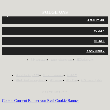
FOLGE UNS
12,793
Fans
GEFÄLLT MIR
440
Follower
FOLGEN
2,040
Follower
FOLGEN
1,150
Abonnenten
ABONNIEREN
PS4source.de
game-releases.com
SEOadvert.net
#Final Fantasy XVI
#Gran Turismo 7
#GTA V
#Red Dead Redemption 2
#Firmware
#PS Plus
#PS Store Update
© AXYO 2013 - 2023
Cookie Consent Banner von Real Cookie Banner