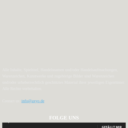
Alle Inhalte, Spieltitel, Handelsnamen und/oder Handelsaufmachungen,
Warenzeichen, Kunstwerke und zugehörige Bilder sind Warenzeichen
und/oder urheberrechtlich geschütztes Material ihrer jeweiligen Eigentümer.
Alle Rechte vorbehalten.
Contact us:
info@axyo.de
FOLGE UNS
12,788
Fans
GEFÄLLT MIR