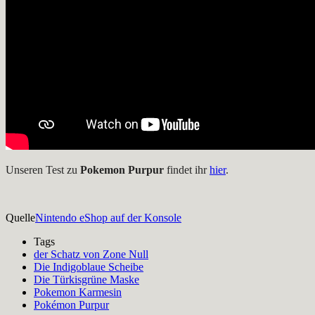
Unseren Test zu
Pokemon Purpur
findet ihr
hier
.
Quelle
Nintendo eShop auf der Konsole
Tags
der Schatz von Zone Null
Die Indigoblaue Scheibe
Die Türkisgrüne Maske
Pokemon Karmesin
Pokémon Purpur