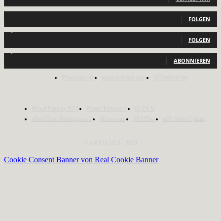
440
Follower
FOLGEN
2,040
Follower
FOLGEN
1,150
Abonnenten
ABONNIEREN
PS4source.de
game-releases.com
SEOadvert.net
#Final Fantasy XVI
#Gran Turismo 7
#GTA V
#Red Dead Redemption 2
#Firmware
#PS Plus
#PS Store Update
© AXYO 2013 - 2023
Cookie Consent Banner von Real Cookie Banner