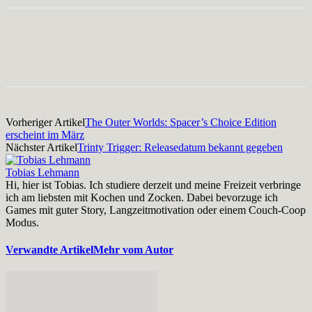
Facebook
X
Pinterest
WhatsApp
Vorheriger Artikel
The Outer Worlds: Spacer’s Choice Edition
erscheint im März
Nächster Artikel
Trinty Trigger: Releasedatum bekannt gegeben
Tobias Lehmann
Hi, hier ist Tobias. Ich studiere derzeit und meine Freizeit verbringe
ich am liebsten mit Kochen und Zocken. Dabei bevorzuge ich
Games mit guter Story, Langzeitmotivation oder einem Couch-Coop
Modus.
Verwandte Artikel
Mehr vom Autor