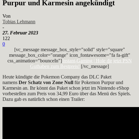
Purpur und Karmesin angekündigt
Von
Tobias Lehmann
-
27. Februar 2023
122
0
[vc_message message_box_style="solid" style="square"
message_box_color="orange" icon_fontawesome="fa fa-gift"
css_animation="bounceIn"]
Instant-Gaming | Hole dir jetzt PSN
Guthaben zum Bestpreis!
[/vc_message]
Heute kündigte die Pokemon Company das DLC Paket
namens
Der Schatz von Zone Null
für Pokemon Purpur und
Karmesin an. Ihr könnt das Paket schon jetzt im Nintendo eShop
vorbestellen zum Preis von 34,99 Euro über das Menü des Spiels.
Dazu gab es natürlich schon einen Trailer: