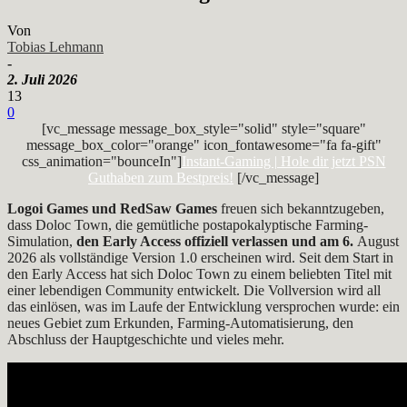
Von
Tobias Lehmann
-
2. Juli 2026
13
0
[vc_message message_box_style="solid" style="square"
message_box_color="orange" icon_fontawesome="fa fa-gift"
css_animation="bounceIn"]
Instant-Gaming | Hole dir jetzt PSN
Guthaben zum Bestpreis!
[/vc_message]
Logoi Games und RedSaw Games
freuen sich bekanntzugeben,
dass Doloc Town, die gemütliche postapokalyptische Farming-
Simulation,
den Early Access offiziell verlassen und am 6.
August
2026 als vollständige Version 1.0 erscheinen wird. Seit dem Start in
den Early Access hat sich Doloc Town zu einem beliebten Titel mit
einer lebendigen Community entwickelt. Die Vollversion wird all
das einlösen, was im Laufe der Entwicklung versprochen wurde: ein
neues Gebiet zum Erkunden, Farming-Automatisierung, den
Abschluss der Hauptgeschichte und vieles mehr.