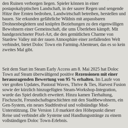
den Ruinen verborgen liegen. Spieler können in einer
postapokalyptischen Landschaft, in der saurer Regen und sengende
Hitze ihre Ernten bedrohen, Landwirtschaft betreiben, herstellen und
bauen. Sie erkunden gefährliche Wildnis mit anpassbaren
Drohnenbegleitern und knüpfen Beziehungen zu den eigenwilligen
Bewohnern einer Gemeinschaft, die ums Überleben kämpft. Mit
handgezeichneter Pixel-Art, die den gemütlichen Charme von
Stardew Valley mit der rauen Atmosphäre einer zerfallenden Welt
verbindet, bietet Doloc Town ein Farming-Abenteuer, das es so kein
zweites Mal gibt.
Seit dem Start im Steam Early Access am 8. Mai 2025 hat Doloc
Town auf Steam überwältigend positive
Rezensionen mit einer
herausragenden Bewertung von 95 % erhalten.
Im Laufe von
vier großen Updates, Pastoral Waves, Thrive & Ties, Harvest Fusion
sowie der kürzlich hinzugefügten Steam-Workshop-Integration,
wurde das Spiel deutlich erweitert. Hinzu kamen Tierhaltung,
Fischzucht, Freundschaftsgeschichten mit den Stadtbewohnern, ein
Gen-System, ein neues Stadtfestival und vollständige Mod-
Unterstützung. Die Version 1.0 markiert den Höhepunkt dieser
Reise und verbindet alle Systeme und Handlungsstränge zu einem
vollständigen Doloc Town-Erlebnis.