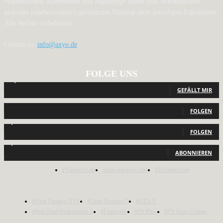
Warenzeichen, Kunstwerke und zugehörige Bilder sind Warenzeichen
und/oder urheberrechtlich geschütztes Material ihrer jeweiligen Eigentümer.
Alle Rechte vorbehalten.
Contact us:
info@axyo.de
FOLGE UNS
12,790
Fans
GEFÄLLT MIR
440
Follower
FOLGEN
2,040
Follower
FOLGEN
1,150
Abonnenten
ABONNIEREN
PS4source.de
game-releases.com
SEOadvert.net
#Final Fantasy XVI
#Gran Turismo 7
#GTA V
#Red Dead Redemption 2
#Firmware
#PS Plus
#PS Store Update