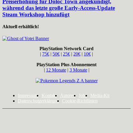
Preiserhöhung für Doloc Town angekündigt,
während das letzte große Early-Access-Update
Steam Workshop hinzufügt
Aktuell erhältlich!
PlayStation Network Card
|
75€
|
50€
|
25€
|
20€
|
10€
|
PlayStation Plus Abonnement
|
12 Monate
|
3 Monate
|
Impressum
Kontakt
Autoren
Jobs
Media-Kit
Datenschutzerklärung
Cookie-Richtlinien