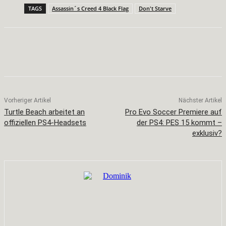
TAGS
Assassin´s Creed 4 Black Flag
Don't Starve
Facebook
X
Pinterest
WhatsApp
Vorheriger Artikel
Nächster Artikel
Turtle Beach arbeitet an
Pro Evo Soccer Premiere auf
offiziellen PS4-Headsets
der PS4: PES 15 kommt –
exklusiv?