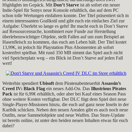
Highlights im Gepäck. Mit
Don’t Starve
ist ab sofort ein neuer
Indie-Spiel für Sonys neue Konsole erhältlich, das auf dem PC
schon tolle Wertungen einfahren konnte. Der Titel präsentiert sich in
einem interessanten Grafikstil und gibt euch ein einfaches Ziel zur
Aufgabe: Überlebt so lange es geht! Ihr macht euch in Don’t Starve
auf Ressourcensuche, kombiniert eure Funde zur Herstellung
überlebenswichtiger Objekte, stellt Fallen auf um zum Beispiel an
Hasenfleisch zu kommen, das euch am Leben hält. Der Titel kostet
13,99€, ist jedoch für Playstation Plus Abonnenten ab sofort
kostenfrei spielbar. Mit rund 350 MB nimmt das Spiel auch nicht
viel Speicherplatz weg – ein Blick ist Don’t Starve auf jeden Fall
wert!
Weiterhin spendiert
Ubisoft
dem Piratenabenteuerhit
Assassin’s
Creed IV: Black Flag
ein neues Add-On. Das
Illustrious Pirates
Pack
ist für 6,99€ erhältlich, oder aber bei Kauf eines Season Pass
ohne weitere Kosten verfügbar. Der DLC fügt dem Spiel drei neue
Single-Player-Missionen hinzu, die euch auf ganz neue Inseln in der
Karibik schicken. Neben den neuen Arealen gibt es auch noch neue
Outfits, neue Sammelobjekte und neue Waffen. Das Store-Update
ist bereits online, ist unter den beiden neuen Inhalten etwas für euch
dabei?