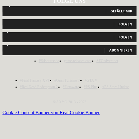
FOLGE UNS
12,788
Fans
GEFÄLLT MIR
440
Follower
FOLGEN
2,040
Follower
FOLGEN
1,150
Abonnenten
ABONNIEREN
PS4source.de
game-releases.com
SEOadvert.net
#Final Fantasy XVI
#Gran Turismo 7
#GTA V
#Red Dead Redemption 2
#Firmware
#PS Plus
#PS Store Update
© AXYO 2013 - 2023
Cookie Consent Banner von Real Cookie Banner