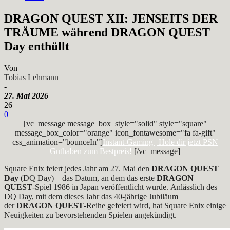
DRAGON QUEST XII: JENSEITS DER
TRÄUME während DRAGON QUEST
Day enthüllt
Von
Tobias Lehmann
-
27. Mai 2026
26
0
[vc_message message_box_style="solid" style="square"
message_box_color="orange" icon_fontawesome="fa fa-gift"
css_animation="bounceIn"]
Instant-Gaming | Hole dir jetzt PSN
Guthaben zum Bestpreis!
[/vc_message]
Square Enix feiert jedes Jahr am 27. Mai den
DRAGON QUEST
Day
(DQ Day) – das Datum, an dem das erste
DRAGON
QUEST
-Spiel 1986 in Japan veröffentlicht wurde.
Anlässlich des
DQ Day, mit dem dieses Jahr das 40-jährige Jubiläum
der
DRAGON QUEST
-Reihe gefeiert wird, hat Square Enix einige
Neuigkeiten zu bevorstehenden Spielen angekündigt.