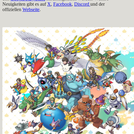
Neuigkeiten gibt es auf
X
,
Facebook
,
Discord
und der
offiziellen
Webseite
.