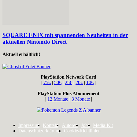
SQUARE ENIX mit spannenden Neuheiten in der
aktuellen Nintendo Direct
Aktuell erhältlich!
PlayStation Network Card
|
75€
|
50€
|
25€
|
20€
|
10€
|
PlayStation Plus Abonnement
|
12 Monate
|
3 Monate
|
Impressum
Kontakt
Autoren
Jobs
Media-Kit
Datenschutzerklärung
Cookie-Richtlinien