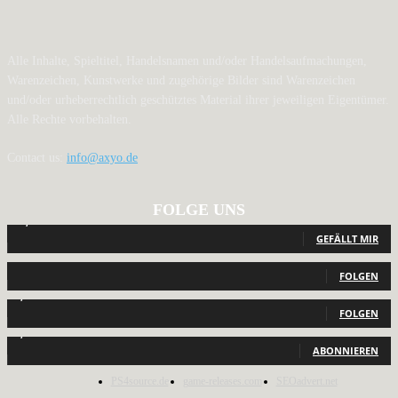
Alle Inhalte, Spieltitel, Handelsnamen und/oder Handelsaufmachungen,
Warenzeichen, Kunstwerke und zugehörige Bilder sind Warenzeichen
und/oder urheberrechtlich geschütztes Material ihrer jeweiligen Eigentümer.
Alle Rechte vorbehalten.
Contact us:
info@axyo.de
FOLGE UNS
12,791
Fans
GEFÄLLT MIR
440
Follower
FOLGEN
2,040
Follower
FOLGEN
1,150
Abonnenten
ABONNIEREN
PS4source.de
game-releases.com
SEOadvert.net