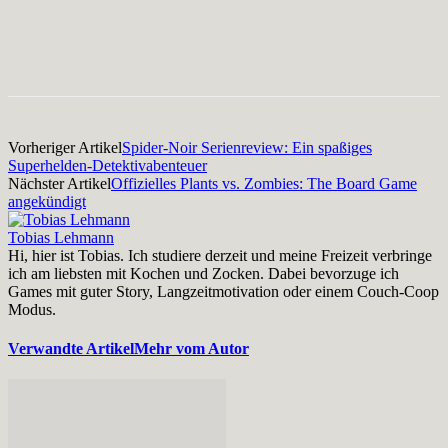
Facebook
X
Pinterest
WhatsApp
Vorheriger Artikel
Spider-Noir Serienreview: Ein spaßiges
Superhelden-Detektivabenteuer
Nächster Artikel
Offizielles Plants vs. Zombies: The Board Game
angekündigt
Tobias Lehmann
Hi, hier ist Tobias. Ich studiere derzeit und meine Freizeit verbringe
ich am liebsten mit Kochen und Zocken. Dabei bevorzuge ich
Games mit guter Story, Langzeitmotivation oder einem Couch-Coop
Modus.
Verwandte Artikel
Mehr vom Autor