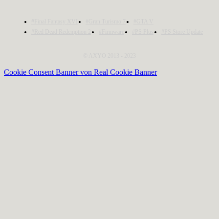
#Final Fantasy XVI
#Gran Turismo 7
#GTA V
#Red Dead Redemption 2
#Firmware
#PS Plus
#PS Store Update
© AXYO 2013 - 2023
Cookie Consent Banner von Real Cookie Banner