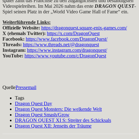
später zählt das Franchise zu den zugänglichsten und beständigsten
Videospielreihen. Im Mai 2026 nahm das erste
DRAGON QUEST
-
Spiel seinen Platz in der „World Video Game Hall of Fame“ ein.
Weiterführende Links:
Offizielle Website:
https://dragonquest.square-enix-games.com/
X (ehemals Twitter):
https://x.com/DragonQuest
Facebook:
https://www.facebook.com/DragonQuest/
Threads:
https://www.threads.net/@dragonquest
Instagram:
https://www.instagram.com/dragonquest/
YouTube:
https://www.youtube.com/c/DragonQuest
Quelle
Pressemail
Tags
Dragon Quest Day
Dragon Quest Monsters: Die welkende Welt
Dragon Quest Smash/Grow
DRAGON QUEST XI S: Streiter des Schicksals
Dragon Quest XII: Jenseits der Träume