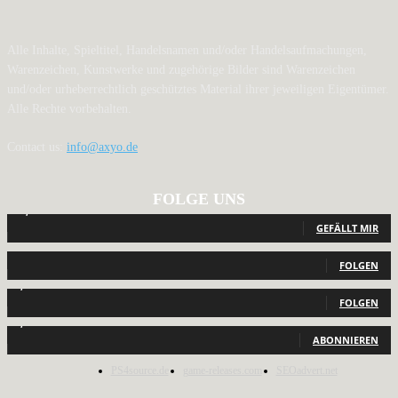
Alle Inhalte, Spieltitel, Handelsnamen und/oder Handelsaufmachungen,
Warenzeichen, Kunstwerke und zugehörige Bilder sind Warenzeichen
und/oder urheberrechtlich geschütztes Material ihrer jeweiligen Eigentümer.
Alle Rechte vorbehalten.
Contact us:
info@axyo.de
FOLGE UNS
12,789
Fans
GEFÄLLT MIR
440
Follower
FOLGEN
2,040
Follower
FOLGEN
1,150
Abonnenten
ABONNIEREN
PS4source.de
game-releases.com
SEOadvert.net