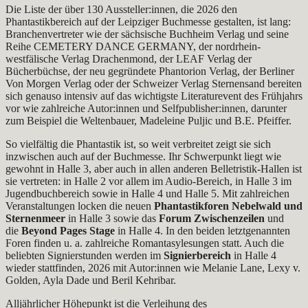
Die Liste der über 130 Aussteller:innen, die 2026 den
Phantastikbereich auf der Leipziger Buchmesse gestalten, ist lang:
Branchenvertreter wie der sächsische Buchheim Verlag und seine
Reihe CEMETERY DANCE GERMANY, der nordrhein-
westfälische Verlag Drachenmond, der LEAF Verlag der
Bücherbüchse, der neu gegründete Phantorion Verlag, der Berliner
Von Morgen Verlag oder der Schweizer Verlag Sternensand bereiten
sich genauso intensiv auf das wichtigste Literaturevent des Frühjahrs
vor wie zahlreiche Autor:innen und Selfpublisher:innen, darunter
zum Beispiel die Weltenbauer, Madeleine Puljic und B.E. Pfeiffer.
So vielfältig die Phantastik ist, so weit verbreitet zeigt sie sich
inzwischen auch auf der Buchmesse. Ihr Schwerpunkt liegt wie
gewohnt in Halle 3, aber auch in allen anderen Belletristik-Hallen ist
sie vertreten: in Halle 2 vor allem im Audio-Bereich, in Halle 3 im
Jugendbuchbereich sowie in Halle 4 und Halle 5. Mit zahlreichen
Veranstaltungen locken die neuen
Phantastikforen Nebelwald und
Sternenmeer
in Halle 3 sowie das
Forum Zwischenzeilen
und
die
Beyond Pages
Stage
in Halle 4. In den beiden letztgenannten
Foren finden u. a. zahlreiche Romantasylesungen statt. Auch die
beliebten Signierstunden werden im
Signierbereich
in Halle 4
wieder stattfinden, 2026 mit Autor:innen wie Melanie Lane, Lexy v.
Golden, Ayla Dade und Beril Kehribar.
Alljährlicher Höhepunkt ist die Verleihung des