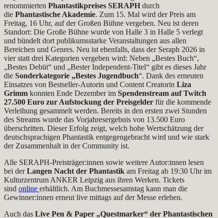
renommierten
Phantastikpreises SERAPH
durch
die
Phantastische Akademie
. Zum 15. Mal wird der Preis am
Freitag, 16 Uhr, auf der Großen Bühne vergeben. Neu ist deren
Standort: Die Große Bühne wurde von Halle 3 in Halle 5 verlegt
und bündelt dort publikumsstarke Veranstaltungen aus allen
Bereichen und Genres. Neu ist ebenfalls, dass der Seraph 2026 in
vier statt drei Kategorien vergeben wird: Neben „Bestes Buch“,
„Bestes Debüt“ und „Bester Independent-Titel“ gibt es dieses Jahr
die
Sonderkategorie „Bestes Jugendbuch
“. Dank des erneuten
Einsatzes von Bestseller-Autorin und Content Creatorin
Liza
Grimm
konnten Ende Dezember im
Spendenstream auf Twitch
27.500 Euro zur Aufstockung der Preisgelder
für die kommende
Verleihung gesammelt werden. Bereits in den ersten zwei Stunden
des Streams wurde das Vorjahresergebnis von 13.500 Euro
überschritten. Dieser Erfolg zeigt, welch hohe Wertschätzung der
deutschsprachigen Phantastik entgegengebracht wird und wie stark
der Zusammenhalt in der Community ist.
Alle SERAPH-Preisträger:innen sowie weitere Autor:innen lesen
bei der
Langen Nacht der Phantastik
am Freitag ab 19:30 Uhr im
Kulturzentrum ANKER Leipzig aus ihren Werken. Tickets
sind
online
erhältlich. Am Buchmessesamstag kann man die
Gewinner:innen erneut live mittags auf der Messe erleben.
Auch das
Live Pen & Paper „Questmarker“ der Phantastischen