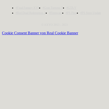
#Final Fantasy XVI
#Gran Turismo 7
#GTA V
#Red Dead Redemption 2
#Firmware
#PS Plus
#PS Store Update
© AXYO 2013 - 2023
Cookie Consent Banner von Real Cookie Banner