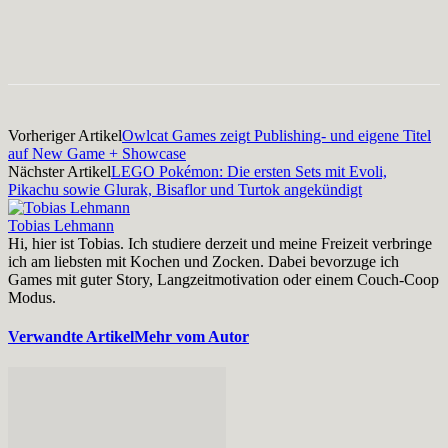
Facebook
X
Pinterest
WhatsApp
Vorheriger Artikel
Owlcat Games zeigt Publishing- und eigene Titel
auf New Game + Showcase
Nächster Artikel
LEGO Pokémon: Die ersten Sets mit Evoli,
Pikachu sowie Glurak, Bisaflor und Turtok angekündigt
Tobias Lehmann
Hi, hier ist Tobias. Ich studiere derzeit und meine Freizeit verbringe
ich am liebsten mit Kochen und Zocken. Dabei bevorzuge ich
Games mit guter Story, Langzeitmotivation oder einem Couch-Coop
Modus.
Verwandte Artikel
Mehr vom Autor