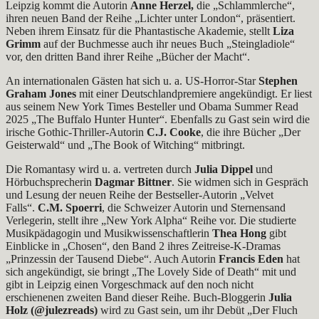
Leipzig kommt die Autorin
Anne Herzel,
die „Schlammlerche“,
ihren neuen Band der Reihe „Lichter unter London“, präsentiert.
Neben ihrem Einsatz für die Phantastische Akademie, stellt
Liza
Grimm
auf der Buchmesse auch ihr neues Buch „Steingladiole“
vor, den dritten Band ihrer Reihe „Bücher der Macht“.
An internationalen Gästen hat sich u. a. US-Horror-Star
Stephen
Graham Jones
mit einer Deutschlandpremiere angekündigt. Er liest
aus seinem New York Times Besteller und Obama Summer Read
2025 „The Buffalo Hunter Hunter“. Ebenfalls zu Gast sein wird die
irische Gothic-Thriller-Autorin
C.J. Cooke
, die ihre Bücher „Der
Geisterwald“ und „The Book of Witching“ mitbringt.
Die Romantasy wird u. a. vertreten durch
Julia Dippel
und
Hörbuchsprecherin
Dagmar Bittner
. Sie widmen sich in Gespräch
und Lesung der neuen Reihe der Bestseller-Autorin „Velvet
Falls“.
C.M. Spoerri
, die Schweizer Autorin und Sternensand
Verlegerin, stellt ihre „New York Alpha“ Reihe vor. Die studierte
Musikpädagogin und Musikwissenschaftlerin
Thea Hong
gibt
Einblicke in „Chosen“, den Band 2 ihres Zeitreise-K-Dramas
„Prinzessin der Tausend Diebe“. Auch Autorin
Francis Eden
hat
sich angekündigt, sie bringt „The Lovely Side of Death“ mit und
gibt in Leipzig einen Vorgeschmack auf den noch nicht
erschienenen zweiten Band dieser Reihe. Buch-Bloggerin
Julia
Holz (@julezreads)
wird zu Gast sein, um ihr Debüt „Der Fluch