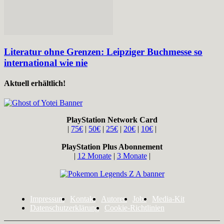
Literatur ohne Grenzen: Leipziger Buchmesse so
international wie nie
Aktuell erhältlich!
PlayStation Network Card
|
75€
|
50€
|
25€
|
20€
|
10€
|
PlayStation Plus Abonnement
|
12 Monate
|
3 Monate
|
Impressum
Kontakt
Autoren
Jobs
Media-Kit
Datenschutzerklärung
Cookie-Richtlinien