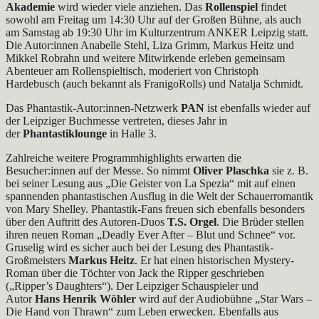
Akademie
wird wieder viele anziehen. Das
Rollenspiel
findet
sowohl am Freitag um 14:30 Uhr auf der Großen Bühne, als auch
am Samstag ab 19:30 Uhr im Kulturzentrum ANKER Leipzig statt.
Die Autor:innen Anabelle Stehl, Liza Grimm, Markus Heitz und
Mikkel Robrahn und weitere Mitwirkende erleben gemeinsam
Abenteuer am Rollenspieltisch, moderiert von Christoph
Hardebusch (auch bekannt als FranigoRolls) und Natalja Schmidt.
Das Phantastik-Autor:innen-Netzwerk
PAN
ist ebenfalls wieder auf
der Leipziger Buchmesse vertreten, dieses Jahr in
der
Phantastiklounge
in Halle 3.
Zahlreiche weitere Programmhighlights erwarten die
Besucher:innen auf der Messe. So nimmt
Oliver Plaschka
sie z. B.
bei seiner Lesung aus „Die Geister von La Spezia“ mit auf einen
spannenden phantastischen Ausflug in die Welt der Schauerromantik
von Mary Shelley. Phantastik-Fans freuen sich ebenfalls besonders
über den Auftritt des Autoren-Duos
T.S. Orgel
. Die Brüder stellen
ihren neuen Roman „Deadly Ever After – Blut und Schnee“ vor.
Gruselig wird es sicher auch bei der Lesung des Phantastik-
Großmeisters
Markus Heitz
. Er hat einen historischen Mystery-
Roman über die Töchter von Jack the Ripper geschrieben
(„Ripper’s Daughters“). Der Leipziger Schauspieler und
Autor
Hans Henrik Wöhler
wird auf der Audiobühne „Star Wars –
Die Hand von Thrawn“ zum Leben erwecken. Ebenfalls aus