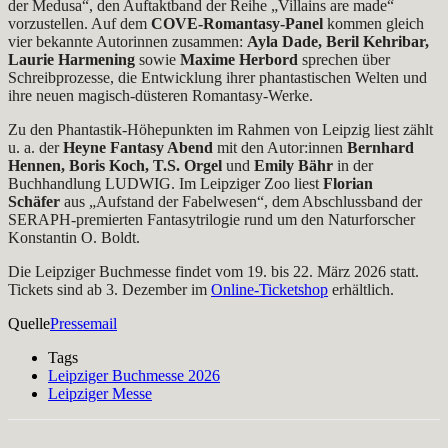
der Medusa“, den Auftaktband der Reihe „Villains are made“
vorzustellen. Auf dem
COVE-Romantasy-Panel
kommen gleich
vier bekannte Autorinnen zusammen:
Ayla Dade, Beril Kehribar,
Laurie Harmening
sowie
Maxime Herbord
sprechen über
Schreibprozesse, die Entwicklung ihrer phantastischen Welten und
ihre neuen magisch-düsteren Romantasy-Werke.
Zu den Phantastik-Höhepunkten im Rahmen von Leipzig liest zählt
u. a. der
Heyne Fantasy Abend
mit den Autor:innen
Bernhard
Hennen, Boris Koch, T.S. Orgel
und
Emily Bähr
in der
Buchhandlung LUDWIG. Im Leipziger Zoo liest
Florian
Schäfer
aus „Aufstand der Fabelwesen“, dem Abschlussband der
SERAPH-premierten Fantasytrilogie rund um den Naturforscher
Konstantin O. Boldt.
Die Leipziger Buchmesse findet vom 19. bis 22. März 2026 statt.
Tickets sind ab 3. Dezember im
Online-Ticketshop
erhältlich.
Quelle
Pressemail
Tags
Leipziger Buchmesse 2026
Leipziger Messe