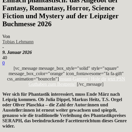
Fantasy, Romantasy, Horror, Science
Fiction und Mystery auf der Leipziger
Buchmesse 2026
Von
Tobias Lehmann
-
9. Januar 2026
40
0
[vc_message message_box_style="solid" style="square"
message_box_color="orange" icon_fontawesome="fa fa-gift"
css_animation="bounceIn"]
Instant-Gaming | Hole dir jetzt PSN
Guthaben zum Bestpreis!
[/vc_message]
Wer sich für Phantastik interessiert, muss Ende März nach
Leipzig kommen. Ob Julia Dippel, Markus Heitz, T.S. Orgel
oder Oliver Plaschka – die Zahl der Autor:innen und
Aussteller:innen ist erneut weiter gewachsen und spiegelt,
genauso wie die traditionelle Verleihung des Phantastikpreises
SERAPH, das beeindruckende Facettenreichtum dieses Genre
wider.