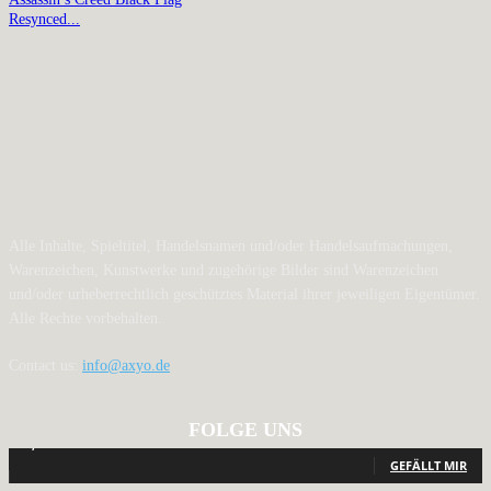
Resynced...
Alle Inhalte, Spieltitel, Handelsnamen und/oder Handelsaufmachungen,
Warenzeichen, Kunstwerke und zugehörige Bilder sind Warenzeichen
und/oder urheberrechtlich geschütztes Material ihrer jeweiligen Eigentümer.
Alle Rechte vorbehalten.
Contact us:
info@axyo.de
FOLGE UNS
12,793
Fans
GEFÄLLT MIR
440
Follower