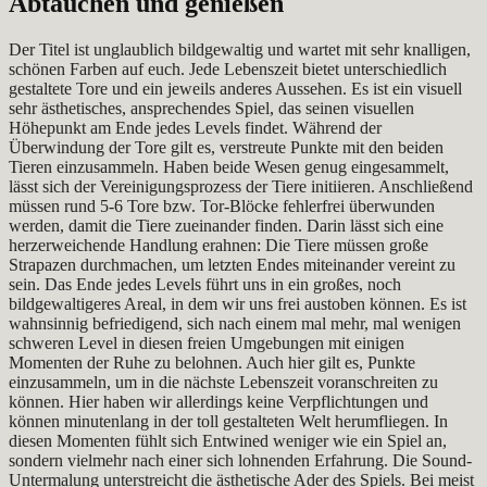
Abtauchen und genießen
Der Titel ist unglaublich bildgewaltig und wartet mit sehr knalligen,
schönen Farben auf euch. Jede Lebenszeit bietet unterschiedlich
gestaltete Tore und ein jeweils anderes Aussehen. Es ist ein visuell
sehr ästhetisches, ansprechendes Spiel, das seinen visuellen
Höhepunkt am Ende jedes Levels findet. Während der
Überwindung der Tore gilt es, verstreute Punkte mit den beiden
Tieren einzusammeln. Haben beide Wesen genug eingesammelt,
lässt sich der Vereinigungsprozess der Tiere initiieren. Anschließend
müssen rund 5-6 Tore bzw. Tor-Blöcke fehlerfrei überwunden
werden, damit die Tiere zueinander finden. Darin lässt sich eine
herzerweichende Handlung erahnen: Die Tiere müssen große
Strapazen durchmachen, um letzten Endes miteinander vereint zu
sein. Das Ende jedes Levels führt uns in ein großes, noch
bildgewaltigeres Areal, in dem wir uns frei austoben können. Es ist
wahnsinnig befriedigend, sich nach einem mal mehr, mal wenigen
schweren Level in diesen freien Umgebungen mit einigen
Momenten der Ruhe zu belohnen. Auch hier gilt es, Punkte
einzusammeln, um in die nächste Lebenszeit voranschreiten zu
können. Hier haben wir allerdings keine Verpflichtungen und
können minutenlang in der toll gestalteten Welt herumfliegen. In
diesen Momenten fühlt sich Entwined weniger wie ein Spiel an,
sondern vielmehr nach einer sich lohnenden Erfahrung. Die Sound-
Untermalung unterstreicht die ästhetische Ader des Spiels. Bei meist