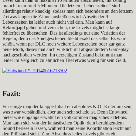
Level kann man in maximal 10 Minuten abschließen, mit Übung
braucht man rund 5 Minuten. Die letzten „Lebenszeiten“ sind
allerdings relativ knackig, sodass man sich besonders an den letztem
2 etwas länger die Zähne ausbeißen wird. Abseits der 9
Lebenszeiten ist leider auch nicht viel drin. Man kann auf
Rekordjagd gehen und versuchen, die Levels möglichst lange
fehlerfrei zu überstehen. Das ist allerdings nur eine Variation der
Regeln, denn das Spielgeschehen bleibt exakt das selbe. Es wäre
schön, wenn per DLC noch weitere Lebenszeiten oder gar ganz
neue Modi, dieses mal auch wirklich mit abgeändertem Gameplay
nachgeschoben werden. Im derzeitigen Zustand bekommt man
leider im Vergleich zu ähnlichen Titel etwas wenig für sein Geld.
Fazit:
Für einige mag der knappe Inhalt ein absolutes K.O.-Kriterium sein,
was zwar verständlich, aber auch sehr schade ist. Denn Entwined
bietet wie eingangs erwähnt ein vollkommen magisches Erlebnis.
Man kann sich von der fantastischen Optik, dem beruhigendem
Sound berieseln lassen, während man seine Koordination leicht auf
den Prüfstand stellt. Zum Abschluss jedes Levels gibt es ein