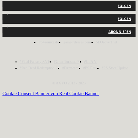
FOLGEN
2,040
Follower
FOLGEN
1,150
Abonnenten
ABONNIEREN
PS4source.de
game-releases.com
SEOadvert.net
#Final Fantasy XVI
#Gran Turismo 7
#GTA V
#Red Dead Redemption 2
#Firmware
#PS Plus
#PS Store Update
© AXYO 2013 - 2023
Cookie Consent Banner von Real Cookie Banner