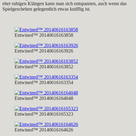
eher ruhigen Klängen kann man sich entspannen, auch wenn das
Spielgeschehen gelegentlich etwas knifflig ist.
Entwined™ 20140616163858
Entwined™ 20140616163926
Entwined™ 20140616163852
Entwined™ 20140616163354
Entwined™ 20140616164048
Entwined™ 20140616165323
Entwined™ 20140616164626