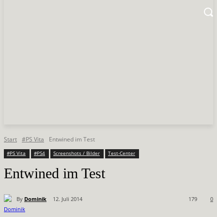
Start
#PS Vita
Entwined im Test
#PS Vita
#PS4
Screenshots / Bilder
Test-Center
Entwined im Test
By
Dominik
12. Juli 2014
179
0