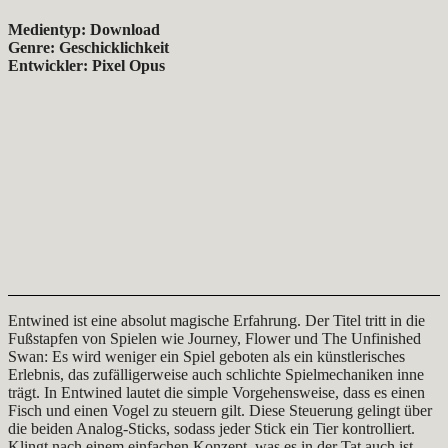
Medientyp: Download
Genre: Geschicklichkeit
Entwickler: Pixel Opus
Entwined ist eine absolut magische Erfahrung. Der Titel tritt in die
Fußstapfen von Spielen wie Journey, Flower und The Unfinished
Swan: Es wird weniger ein Spiel geboten als ein künstlerisches
Erlebnis, das zufälligerweise auch schlichte Spielmechaniken inne
trägt. In Entwined lautet die simple Vorgehensweise, dass es einen
Fisch und einen Vogel zu steuern gilt. Diese Steuerung gelingt über
die beiden Analog-Sticks, sodass jeder Stick ein Tier kontrolliert.
Klingt nach einem einfachen Konzept, was es in der Tat auch ist,