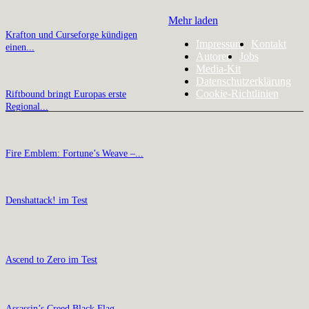
Mehr laden
Krafton und Curseforge kündigen
Impressum
Kontakt
einen...
Autoren
Jobs
Media-Kit
Datenschutzerklärung
Cookie-Richtlinien
Riftbound bringt Europas erste
Regional...
Fire Emblem: Fortune’s Weave –...
Denshattack! im Test
Ascend to Zero im Test
Assassin’s Creed Black Flag