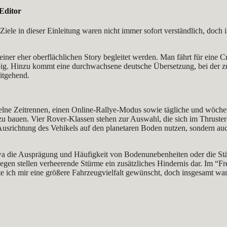
Editor
le in dieser Einleitung waren nicht immer sofort verständlich, doch in
n einer eher oberflächlichen Story begleitet werden. Man fährt für e
obig. Hinzu kommt eine durchwachsene deutsche Übersetzung, bei der zu
eitgehend.
nzelne Zeitrennen, einen Online-Rallye-Modus sowie tägliche und wöch
 zu bauen. Vier Rover-Klassen stehen zur Auswahl, die sich im Thruste
Ausrichtung des Vehikels auf den planetaren Boden nutzen, sondern au
 etwa die Ausprägung und Häufigkeit von Bodenunebenheiten oder die 
egen stellen verheerende Stürme ein zusätzliches Hindernis dar. Im “Fr
te ich mir eine größere Fahrzeugvielfalt gewünscht, doch insgesamt w