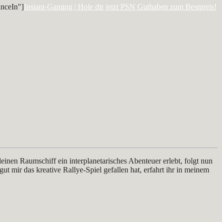
nceIn"]
Instant-Gaming | Hole dir jetzt PSN Guthaben zum Bestpreis!
einen Raumschiff ein interplanetarisches Abenteuer erlebt, folgt nun
gut mir das kreative Rallye-Spiel gefallen hat, erfahrt ihr in meinem