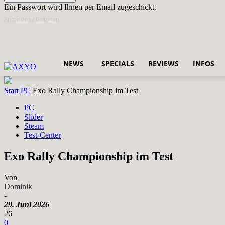
Ein Passwort wird Ihnen per Email zugeschickt.
Anmelden / Beitreten
NEWS
SPECIALS
REVIEWS
INFOS
Start
PC
Exo Rally Championship im Test
PC
Slider
Steam
Test-Center
Exo Rally Championship im Test
Von
Dominik
-
29. Juni 2026
26
0