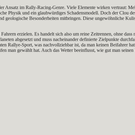
nder Ansatz im Rally-Racing-Genre. Viele Elemente wirken vertraut: Meh
che Physik und ein glaubwürdiges Schadensmodell. Doch der Clou des S
 und geologische Besonderheiten mitbringen. Diese ungewöhnliche Kulisse
n Fahrern erzielen. Es handelt sich also um reine Zeitrennen, ohne dass
 Planeten abgesetzt und muss nacheinander definierte Zielpunkte durchf
ten Rallye-Sport, was nachvollziehbar ist, da man keinen Beifahrer hat
fen man gewählt hat. Auch das Wetter beeinflusst, wie gut man seinen