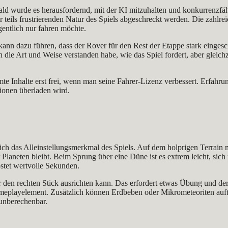
bald wurde es herausfordernd, mit der KI mitzuhalten und konkurrenzfä
der teils frustrierenden Natur des Spiels abgeschreckt werden. Die zah
entlich nur fahren möchte.
ann dazu führen, dass der Rover für den Rest der Etappe stark eingesch
ich die Art und Weise verstanden habe, wie das Spiel fordert, aber glei
e Inhalte erst frei, wenn man seine Fahrer-Lizenz verbessert. Erfahrun
tionen überladen wird.
ich das Alleinstellungsmerkmal des Spiels. Auf dem holprigen Terrain
 Planeten bleibt. Beim Sprung über eine Düne ist es extrem leicht, s
stet wertvolle Sekunden.
den rechten Stick ausrichten kann. Das erfordert etwas Übung und der 
Gameplayelement. Zusätzlich können Erdbeben oder Mikrometeoriten auf
unberechenbar.