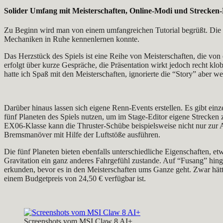
Solider Umfang mit Meisterschaften, Online-Modi und Strecken-
Zu Beginn wird man von einem umfangreichen Tutorial begrüßt. Die Zie
Mechaniken in Ruhe kennenlernen konnte.
Das Herzstück des Spiels ist eine Reihe von Meisterschaften, die vo
erfolgt über kurze Gespräche, die Präsentation wirkt jedoch recht kl
hatte ich Spaß mit den Meisterschaften, ignorierte die “Story” aber w
Darüber hinaus lassen sich eigene Renn-Events erstellen. Es gibt ei
fünf Planeten des Spiels nutzen, um im Stage-Editor eigene Strecken
EX06-Klasse kann die Thruster-Schübe beispielsweise nicht nur zur 
Bremsmanöver mit Hilfe der Luftstöße ausführen.
Die fünf Planeten bieten ebenfalls unterschiedliche Eigenschaften,
Gravitation ein ganz anderes Fahrgefühl zustande. Auf “Fusang” hing
erkunden, bevor es in den Meisterschaften ums Ganze geht. Zwar hät
einem Budgetpreis von 24,50 € verfügbar ist.
Screenshots vom MSI Claw 8 AI+