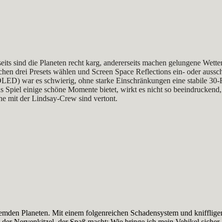
ts sind die Planeten recht karg, andererseits machen gelungene Wetter
ischen drei Presets wählen und Screen Space Reflections ein- oder au
) war es schwierig, ohne starke Einschränkungen eine stabile 30-FPS
 Spiel einige schöne Momente bietet, wirkt es nicht so beeindruckend
he mit der Lindsay-Crew sind vertont.
mden Planeten. Mit einem folgenreichen Schadensystem und kniffligen,
der Nervenkitzel, der Spaß macht: Wie bringe ich mein Vehikel sicher,