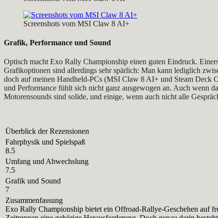
Screenshots vom MSI Claw 8 AI+
Grafik, Performance und Sound
Optisch macht Exo Rally Championship einen guten Eindruck. Einersei
Grafikoptionen sind allerdings sehr spärlich: Man kann lediglich zw
doch auf meinen Handheld-PCs (MSI Claw 8 AI+ und Steam Deck OLED
und Performance fühlt sich nicht ganz ausgewogen an. Auch wenn das
Motorensounds sind solide, und einige, wenn auch nicht alle Gespräc
Überblick der Rezensionen
Fahrphysik und Spielspaß
8.5
Umfang und Abwechslung
7.5
Grafik und Sound
7
Zusammenfassung
Exo Rally Championship bietet ein Offroad-Rallye-Geschehen auf fre
Zeitrennen eine gehörige Herausforderung. Doch genau darin besteht 