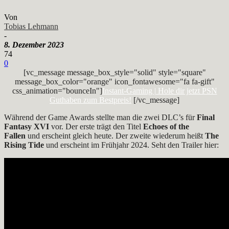
Von
Tobias Lehmann
-
8. Dezember 2023
74
0
[vc_message message_box_style="solid" style="square"
message_box_color="orange" icon_fontawesome="fa fa-gift"
css_animation="bounceIn"]
Instant-Gaming | Hole dir jetzt PSN
Guthaben zum Bestpreis!
[/vc_message]
Während der Game Awards stellte man die zwei DLC’s für
Final
Fantasy XVI
vor. Der erste trägt den Titel
Echoes of the
Fallen
und erscheint gleich heute. Der zweite wiederum heißt
The
Rising Tide
und erscheint im Frühjahr 2024. Seht den Trailer hier: