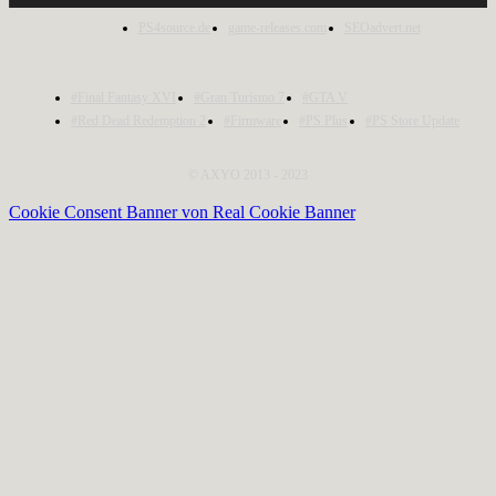
PS4source.de
game-releases.com
SEOadvert.net
#Final Fantasy XVI
#Gran Turismo 7
#GTA V
#Red Dead Redemption 2
#Firmware
#PS Plus
#PS Store Update
© AXYO 2013 - 2023
Cookie Consent Banner von Real Cookie Banner