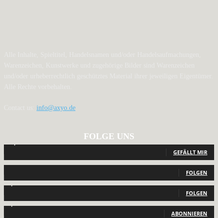
Alle Inhalte, Spieltitel, Handelsnamen und/oder Handelsaufmachungen,
Warenzeichen, Kunstwerke und zugehörige Bilder sind Warenzeichen
und/oder urheberrechtlich geschütztes Material ihrer jeweiligen Eigentümer.
Alle Rechte vorbehalten.
Contact us:
info@axyo.de
FOLGE UNS
12,794
Fans
GEFÄLLT MIR
440
Follower
FOLGEN
2,040
Follower
FOLGEN
1,150
Abonnenten
ABONNIEREN