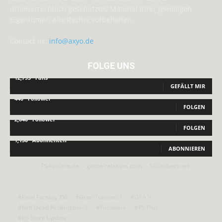
urheberrechtlich geschütztes Material ihrer jeweiligen
Eigentümer. Alle Rechte vorbehalten.
Contact us:
info@axyo.de
FOLGE UNS
12,793
Fans
GEFÄLLT MIR
440
Follower
FOLGEN
2,040
Follower
FOLGEN
1,150
Abonnenten
ABONNIEREN
PS4source.de
game-releases.com
SEOadvert.net
#Final Fantasy XVI
#Gran Turismo 7
#GTA V
#Red Dead Redemption 2
#Firmware
#PS Plus
#PS Store Update