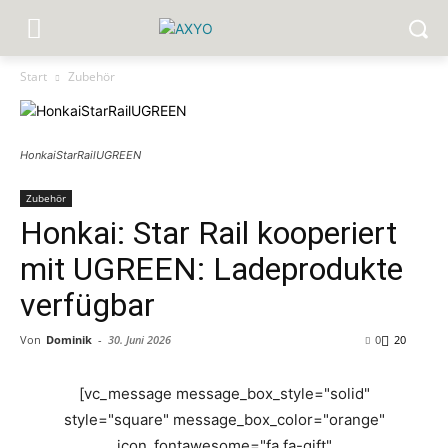
Start
Zubehör
HonkaiStarRailUGREEN
Zubehör
Honkai: Star Rail kooperiert
mit UGREEN: Ladeprodukte
verfügbar
Von
Dominik
-
30. Juni 2026
0
20
[vc_message message_box_style="solid"
style="square" message_box_color="orange"
icon_fontawesome="fa fa-gift"