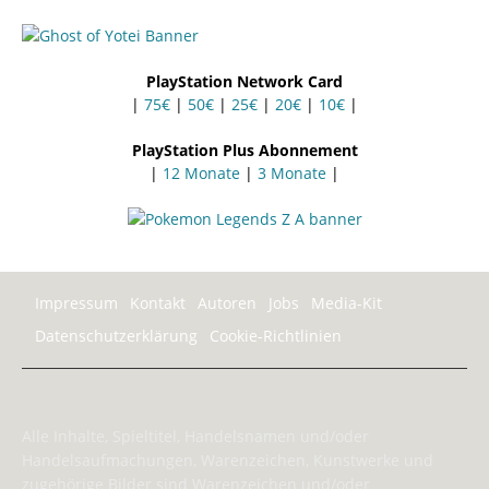
PlayStation Network Card
|
75€
|
50€
|
25€
|
20€
|
10€
|
PlayStation Plus Abonnement
|
12 Monate
|
3 Monate
|
Impressum
Kontakt
Autoren
Jobs
Media-Kit
Datenschutzerklärung
Cookie-Richtlinien
Alle Inhalte, Spieltitel, Handelsnamen und/oder
Handelsaufmachungen, Warenzeichen, Kunstwerke und
zugehörige Bilder sind Warenzeichen und/oder