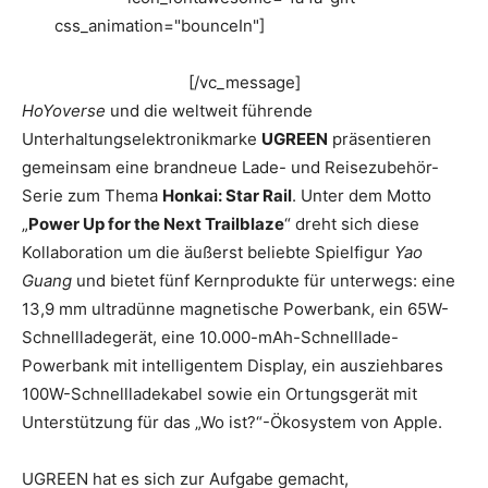
css_animation="bounceIn"]
Instant-Gaming | Hole
dir jetzt PSN Guthaben zum Bestpreis!
[/vc_message]
HoYoverse
und die weltweit führende
Unterhaltungselektronikmarke
UGREEN
präsentieren
gemeinsam eine brandneue Lade- und Reisezubehör-
Serie zum Thema
Honkai: Star Rail
. Unter dem Motto
„
Power Up for the Next Trailblaze
“ dreht sich diese
Kollaboration um die äußerst beliebte Spielfigur
Yao
Guang
und bietet fünf Kernprodukte für unterwegs: eine
13,9 mm ultradünne magnetische Powerbank, ein 65W-
Schnellladegerät, eine 10.000-mAh-Schnelllade-
Powerbank mit intelligentem Display, ein ausziehbares
100W-Schnellladekabel sowie ein Ortungsgerät mit
Unterstützung für das „Wo ist?“-Ökosystem von Apple.
UGREEN hat es sich zur Aufgabe gemacht,