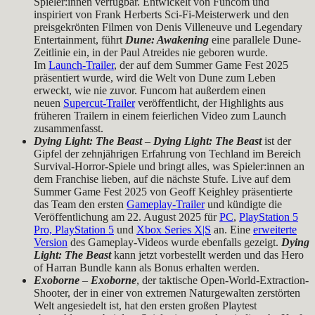
Spieler:innen verfügbar. Entwickelt von Funcom und
inspiriert von Frank Herberts Sci-Fi-Meisterwerk und den
preisgekrönten Filmen von Denis Villeneuve und Legendary
Entertainment, führt
Dune: Awakening
eine parallele Dune-
Zeitlinie ein, in der Paul Atreides nie geboren wurde.
Im
Launch-Trailer
, der auf dem Summer Game Fest 2025
präsentiert wurde, wird die Welt von Dune zum Leben
erweckt, wie nie zuvor. Funcom hat außerdem einen
neuen
Supercut-Trailer
veröffentlicht, der Highlights aus
früheren Trailern in einem feierlichen Video zum Launch
zusammenfasst.
Dying Light: The Beast
–
Dying Light: The Beast
ist der
Gipfel der zehnjährigen Erfahrung von Techland im Bereich
Survival-Horror-Spiele und bringt alles, was Spieler:innen an
dem Franchise lieben, auf die nächste Stufe. Live auf dem
Summer Game Fest 2025 von Geoff Keighley präsentierte
das Team den ersten
Gameplay-Trailer
und kündigte die
Veröffentlichung am 22. August 2025 für
PC
,
PlayStation 5
Pro, PlayStation 5
und
Xbox Series X|S
an. Eine
erweiterte
Version
des Gameplay-Videos wurde ebenfalls gezeigt.
Dying
Light: The Beast
kann jetzt vorbestellt werden und das Hero
of Harran Bundle kann als Bonus erhalten werden.
Exoborne
–
Exoborne
, der taktische Open-World-Extraction-
Shooter, der in einer von extremen Naturgewalten zerstörten
Welt angesiedelt ist, hat den ersten großen Playtest