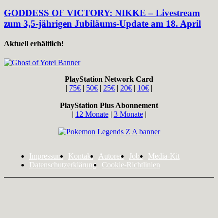
GODDESS OF VICTORY: NIKKE – Livestream
zum 3,5-jährigen Jubiläums-Update am 18. April
Aktuell erhältlich!
PlayStation Network Card
|
75€
|
50€
|
25€
|
20€
|
10€
|
PlayStation Plus Abonnement
|
12 Monate
|
3 Monate
|
Impressum
Kontakt
Autoren
Jobs
Media-Kit
Datenschutzerklärung
Cookie-Richtlinien