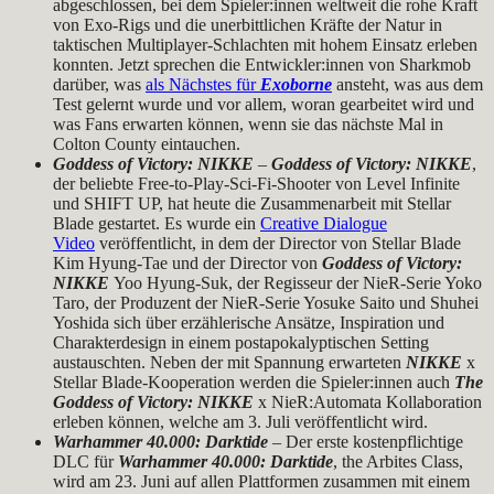
abgeschlossen, bei dem Spieler:innen weltweit die rohe Kraft
von Exo-Rigs und die unerbittlichen Kräfte der Natur in
taktischen Multiplayer-Schlachten mit hohem Einsatz erleben
konnten. Jetzt sprechen die Entwickler:innen von Sharkmob
darüber, was
als Nächstes für
Exoborne
ansteht, was aus dem
Test gelernt wurde und vor allem, woran gearbeitet wird und
was Fans erwarten können, wenn sie das nächste Mal in
Colton County eintauchen.
Goddess of Victory: NIKKE
–
Goddess of Victory: NIKKE
,
der beliebte Free-to-Play-Sci-Fi-Shooter von Level Infinite
und SHIFT UP, hat heute die Zusammenarbeit mit Stellar
Blade gestartet. Es wurde ein
Creative Dialogue
Video
veröffentlicht, in dem der Director von Stellar Blade
Kim Hyung-Tae und der Director von
Goddess of Victory:
NIKKE
Yoo Hyung-Suk, der Regisseur der NieR-Serie Yoko
Taro, der Produzent der NieR-Serie Yosuke Saito und Shuhei
Yoshida sich über erzählerische Ansätze, Inspiration und
Charakterdesign in einem postapokalyptischen Setting
austauschten. Neben der mit Spannung erwarteten
NIKKE
x
Stellar Blade-Kooperation werden die Spieler:innen auch
The
Goddess of Victory: NIKKE
x NieR:Automata Kollaboration
erleben können, welche am 3. Juli veröffentlicht wird.
Warhammer 40.000: Darktide
– Der erste kostenpflichtige
DLC für
Warhammer 40.000: Darktide
, the Arbites Class,
wird am 23. Juni auf allen Plattformen zusammen mit einem