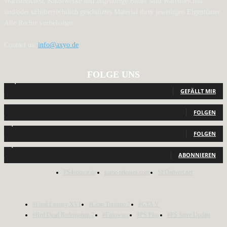
Warenzeichen, Kunstwerke und zugehörige Bilder sind Warenzeichen
und/oder urheberrechtlich geschütztes Material ihrer jeweiligen Eigentümer.
Alle Rechte vorbehalten.
Contact us:
info@axyo.de
FOLGE UNS
12,791
Fans
GEFÄLLT MIR
440
Follower
FOLGEN
2,040
Follower
FOLGEN
1,150
Abonnenten
ABONNIEREN
PS4source.de
game-releases.com
SEOadvert.net
#Final Fantasy XVI
#Gran Turismo 7
#GTA V
#Red Dead Redemption 2
#Firmware
#PS Plus
#PS Store Update