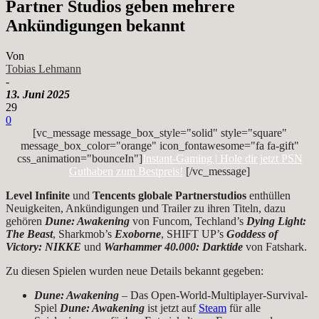
Partner Studios geben mehrere
Ankündigungen bekannt
Von
Tobias Lehmann
-
13. Juni 2025
29
0
[vc_message message_box_style="solid" style="square"
message_box_color="orange" icon_fontawesome="fa fa-gift"
css_animation="bounceIn"]
Instant-Gaming | Hole dir jetzt PSN
Guthaben zum Bestpreis!
[/vc_message]
Level Infinite
und
Tencents globale Partnerstudios
enthüllen
Neuigkeiten, Ankündigungen und Trailer zu ihren Titeln, dazu
gehören
Dune: Awakening
von Funcom, Techland’s
Dying Light:
The Beast
, Sharkmob’s
Exoborne
, SHIFT UP’s
Goddess of
Victory: NIKKE
und
Warhammer 40.000: Darktide
von Fatshark.
Zu diesen Spielen wurden neue Details bekannt gegeben:
Dune: Awakening
– Das Open-World-Multiplayer-Survival-
Spiel
Dune: Awakening
ist jetzt auf
Steam
für alle