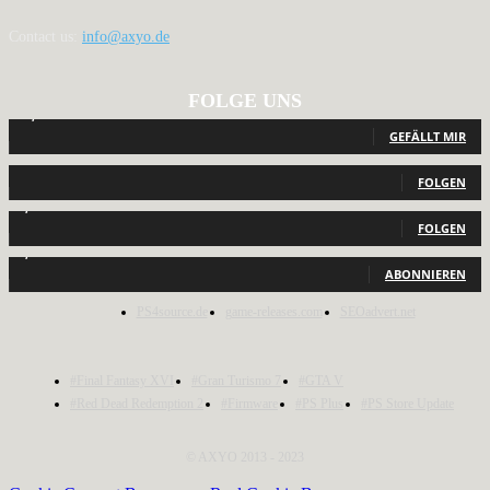
Contact us:
info@axyo.de
FOLGE UNS
12,794
Fans
GEFÄLLT MIR
440
Follower
FOLGEN
2,040
Follower
FOLGEN
1,150
Abonnenten
ABONNIEREN
PS4source.de
game-releases.com
SEOadvert.net
#Final Fantasy XVI
#Gran Turismo 7
#GTA V
#Red Dead Redemption 2
#Firmware
#PS Plus
#PS Store Update
© AXYO 2013 - 2023