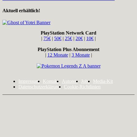
Aktuell erhältlich!
PlayStation Network Card
|
75€
|
50€
|
25€
|
20€
|
10€
|
PlayStation Plus Abonnement
|
12 Monate
|
3 Monate
|
Impressum
Kontakt
Autoren
Jobs
Media-Kit
Datenschutzerklärung
Cookie-Richtlinien