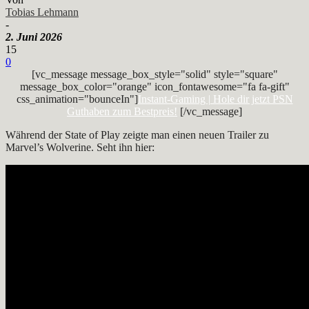
Tobias Lehmann
-
2. Juni 2026
15
0
[vc_message message_box_style="solid" style="square"
message_box_color="orange" icon_fontawesome="fa fa-gift"
css_animation="bounceIn"]
Instant-Gaming | Hole dir jetzt PSN
Guthaben zum Bestpreis!
[/vc_message]
Während der State of Play zeigte man einen neuen Trailer zu
Marvel’s Wolverine. Seht ihn hier: