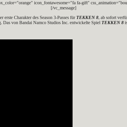
x_color="orange" icon_fontawesome="fa fa-gift" css_animation="bou
[/vc_message]
r erste Charakter des Season 3-Passes für
TEKKEN 8
, ab sofort verf
g. Das von Bandai Namco Studios Inc. entwickelte Spiel
TEKKEN 8
i