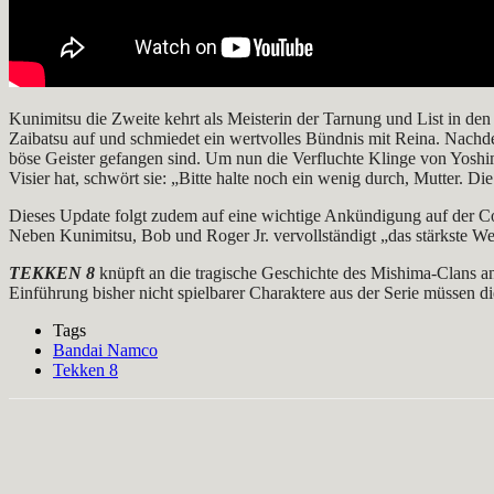
Kunimitsu die Zweite kehrt als Meisterin der Tarnung und List in de
Zaibatsu auf und schmiedet ein wertvolles Bündnis mit Reina. Nachde
böse Geister gefangen sind. Um nun die Verfluchte Klinge von Yoshim
Visier hat, schwört sie: „Bitte halte noch ein wenig durch, Mutter. Di
Dieses Update folgt zudem auf eine wichtige Ankündigung auf der Com
Neben Kunimitsu, Bob und Roger Jr. vervollständigt „das stärkste W
TEKKEN 8
knüpft an die tragische Geschichte des Mishima-Clans an
Einführung bisher nicht spielbarer Charaktere aus der Serie müssen 
Tags
Bandai Namco
Tekken 8
Facebook
X
Pinterest
WhatsApp