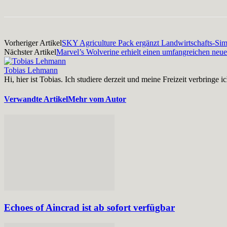
Vorheriger Artikel
SKY Agriculture Pack ergänzt Landwirtschafts-Sim
Nächster Artikel
Marvel’s Wolverine erhielt einen umfangreichen neue
Tobias Lehmann
Hi, hier ist Tobias. Ich studiere derzeit und meine Freizeit verbri
Verwandte Artikel
Mehr vom Autor
Echoes of Aincrad ist ab sofort verfügbar