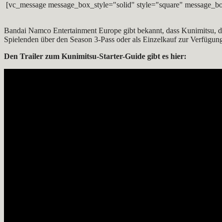
[vc_message message_box_style="solid" style="square" message_bo
Bandai Namco Entertainment Europe gibt bekannt, dass Kunimitsu, de
Spielenden über den Season 3-Pass oder als Einzelkauf zur Verfügun
Den Trailer zum Kunimitsu-Starter-Guide gibt es hier: