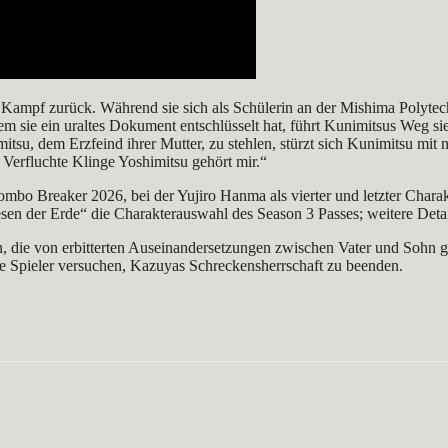
n Kampf zurück. Während sie sich als Schülerin an der Mishima Polytec
m sie ein uraltes Dokument entschlüsselt hat, führt Kunimitsus Weg sie
itsu, dem Erzfeind ihrer Mutter, zu stehlen, stürzt sich Kunimitsu mi
e Verfluchte Klinge Yoshimitsu gehört mir.“
bo Breaker 2026, bei der Yujiro Hanma als vierter und letzter Charak
esen der Erde“ die Charakterauswahl des Season 3 Passes; weitere Deta
, die von erbitterten Auseinandersetzungen zwischen Vater und Sohn ge
die Spieler versuchen, Kazuyas Schreckensherrschaft zu beenden.