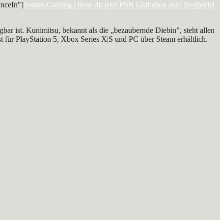
nceIn"]
Instant-Gaming | Hole dir jetzt PSN Guthaben zum Bestpreis!
ügbar ist. Kunimitsu, bekannt als die „bezaubernde Diebin”, steht allen
st für PlayStation 5, Xbox Series X|S und PC über Steam erhältlich.