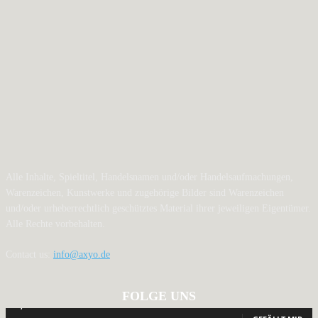
Alle Inhalte, Spieltitel, Handelsnamen und/oder Handelsaufmachungen,
Warenzeichen, Kunstwerke und zugehörige Bilder sind Warenzeichen
und/oder urheberrechtlich geschütztes Material ihrer jeweiligen Eigentümer.
Alle Rechte vorbehalten.
Contact us:
info@axyo.de
FOLGE UNS
12,791
Fans