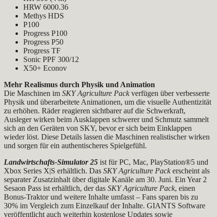
HRW 6000.36
Methys HDS
P100
Progress P100
Progress P50
Progress TF
Sonic PPF 300/12
X50+ Econov
Mehr Realismus durch Physik und Animation
Die Maschinen im
SKY Agriculture Pack
verfügen über verbesserte
Physik und überarbeitete Animationen, um die visuelle Authentizität
zu erhöhen. Räder reagieren sichtbarer auf die Schwerkraft,
Ausleger wirken beim Ausklappen schwerer und Schmutz sammelt
sich an den Geräten von SKY, bevor er sich beim Einklappen
wieder löst. Diese Details lassen die Maschinen realistischer wirken
und sorgen für ein authentischeres Spielgefühl.
Landwirtschafts-Simulator 25
ist für PC, Mac, PlayStation®5 und
Xbox Series X|S erhältlich. Das
SKY Agriculture Pack
erscheint als
separater Zusatzinhalt über digitale Kanäle am 30. Juni. Ein Year 2
Sesaon Pass ist erhältlich, der das
SKY Agriculture Pack
, einen
Bonus-Traktor und weitere Inhalte umfasst – Fans sparen bis zu
30% im Vergleich zum Einzelkauf der Inhalte. GIANTS Software
veröffentlicht auch weiterhin kostenlose Updates sowie