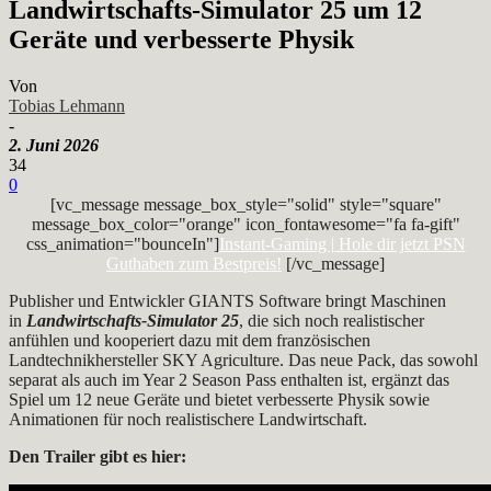
Landwirtschafts-Simulator 25 um 12
Geräte und verbesserte Physik
Von
Tobias Lehmann
-
2. Juni 2026
34
0
[vc_message message_box_style="solid" style="square"
message_box_color="orange" icon_fontawesome="fa fa-gift"
css_animation="bounceIn"]
Instant-Gaming | Hole dir jetzt PSN
Guthaben zum Bestpreis!
[/vc_message]
Publisher und Entwickler GIANTS Software bringt Maschinen
in
Landwirtschafts-Simulator 25
, die sich noch realistischer
anfühlen und kooperiert dazu mit dem französischen
Landtechnikhersteller SKY Agriculture. Das neue Pack, das sowohl
separat als auch im Year 2 Season Pass enthalten ist, ergänzt das
Spiel um 12 neue Geräte und bietet verbesserte Physik sowie
Animationen für noch realistischere Landwirtschaft.
Den Trailer gibt es hier: