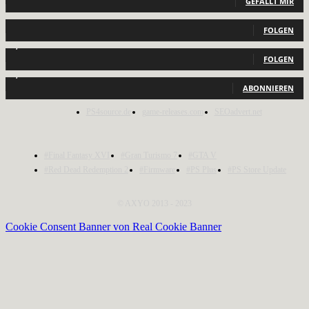
GEFÄLLT MIR
440
Follower
FOLGEN
2,040
Follower
FOLGEN
1,150
Abonnenten
ABONNIEREN
PS4source.de
game-releases.com
SEOadvert.net
#Final Fantasy XVI
#Gran Turismo 7
#GTA V
#Red Dead Redemption 2
#Firmware
#PS Plus
#PS Store Update
© AXYO 2013 - 2023
Cookie Consent Banner von Real Cookie Banner