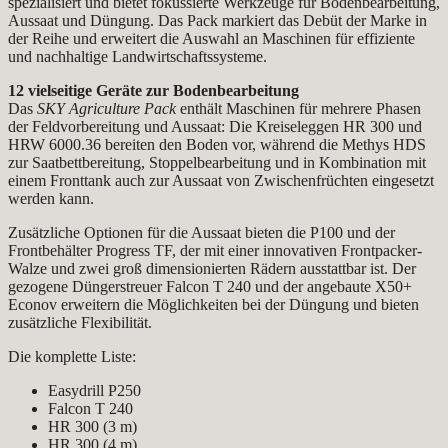
spezialisiert und bietet fokussierte Werkzeuge für Bodenbearbeitung,
Aussaat und Düngung. Das Pack markiert das Debüt der Marke in
der Reihe und erweitert die Auswahl an Maschinen für effiziente
und nachhaltige Landwirtschaftssysteme.
12 vielseitige Geräte zur Bodenbearbeitung
Das
SKY Agriculture Pack
enthält Maschinen für mehrere Phasen
der Feldvorbereitung und Aussaat: Die Kreiseleggen HR 300 und
HRW 6000.36 bereiten den Boden vor, während die Methys HDS
zur Saatbettbereitung, Stoppelbearbeitung und in Kombination mit
einem Fronttank auch zur Aussaat von Zwischenfrüchten eingesetzt
werden kann.
Zusätzliche Optionen für die Aussaat bieten die P100 und der
Frontbehälter Progress TF, der mit einer innovativen Frontpacker-
Walze und zwei groß dimensionierten Rädern ausstattbar ist. Der
gezogene Düngerstreuer Falcon T 240 und der angebaute X50+
Econov erweitern die Möglichkeiten bei der Düngung und bieten
zusätzliche Flexibilität.
Die komplette Liste:
Easydrill P250
Falcon T 240
HR 300 (3 m)
HR 300 (4 m)