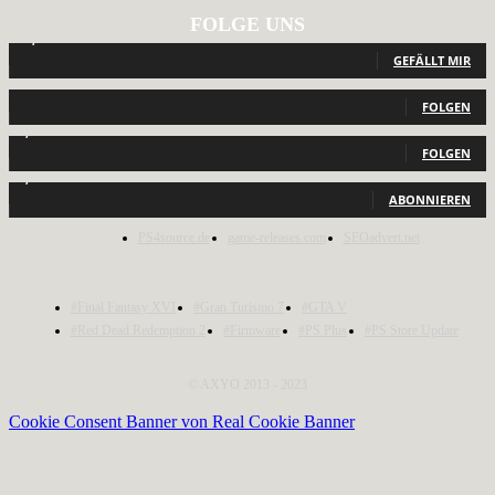
FOLGE UNS
12,793
Fans
GEFÄLLT MIR
440
Follower
FOLGEN
2,040
Follower
FOLGEN
1,150
Abonnenten
ABONNIEREN
PS4source.de
game-releases.com
SEOadvert.net
#Final Fantasy XVI
#Gran Turismo 7
#GTA V
#Red Dead Redemption 2
#Firmware
#PS Plus
#PS Store Update
© AXYO 2013 - 2023
Cookie Consent Banner von Real Cookie Banner