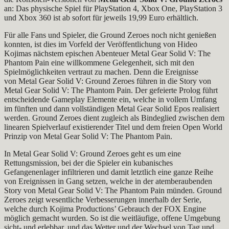
an: Das physische Spiel für PlayStation 4, Xbox One, PlayStation 3
und Xbox 360 ist ab sofort für jeweils 19,99 Euro erhältlich.
Für alle Fans und Spieler, die Ground Zeroes noch nicht genießen
konnten, ist dies im Vorfeld der Veröffentlichung von Hideo
Kojimas nächstem epischen Abenteuer Metal Gear Solid V: The
Phantom Pain eine willkommene Gelegenheit, sich mit den
Spielmöglichkeiten vertraut zu machen. Denn die Ereignisse
von Metal Gear Solid V: Ground Zeroes führen in die Story von
Metal Gear Solid V: The Phantom Pain. Der gefeierte Prolog führt
entscheidende Gameplay Elemente ein, welche in vollem Umfang
im fünften und dann vollständigen Metal Gear Solid Epos realisiert
werden. Ground Zeroes dient zugleich als Bindeglied zwischen dem
linearen Spielverlauf existierender Titel und dem freien Open World
Prinzip von Metal Gear Solid V: The Phantom Pain.
In Metal Gear Solid V: Ground Zeroes geht es um eine
Rettungsmission, bei der die Spieler ein kubanisches
Gefangenenlager infiltrieren und damit letztlich eine ganze Reihe
von Ereignissen in Gang setzen, welche in der atemberaubenden
Story von Metal Gear Solid V: The Phantom Pain münden. Ground
Zeroes zeigt wesentliche Verbesserungen innerhalb der Serie,
welche durch Kojima Productions’ Gebrauch der FOX Engine
möglich gemacht wurden. So ist die weitläufige, offene Umgebung
sicht- und erlebbar, und das Wetter und der Wechsel von Tag und