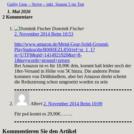
Guilty Gear – Strive – inkl. Season 5 im Test
1. Mai 2026
2 Kommentare
Dominik Fischer
2. November 2014 Beim 10:53
http://www.amazon.de/Metal-Gear-Solid-Ground-
PlayStation/dp/B00HEZL850/ref=sr_1_1?
ie=UTF8&qid=1414921920&sr=8-
1&keywords=ground+zeroes
Bei Amazon ist es für 18,99€ drin, kommt halt leider noch der
18er-Versand in Höhe von 5€ hinzu. Die anderen Preise
kommen von Dritthändlern, aber bei Amazon direkt scheint
die Reduzierung schon umgesetzt worden zu sein
Albert
2. November 2014 Beim 10:09
Für ps4 kostet es 29,90€……..
Kommentieren Sie den Artikel