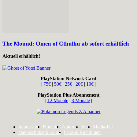
The Mound: Omen of Cthulhu ab sofort erhältlich
Aktuell erhältlich!
PlayStation Network Card
|
75€
|
50€
|
25€
|
20€
|
10€
|
PlayStation Plus Abonnement
|
12 Monate
|
3 Monate
|
Impressum
Kontakt
Autoren
Jobs
Media-Kit
Datenschutzerklärung
Cookie-Richtlinien