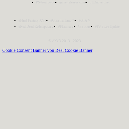
PS4source.de
game-releases.com
SEOadvert.net
#Final Fantasy XVI
#Gran Turismo 7
#GTA V
#Red Dead Redemption 2
#Firmware
#PS Plus
#PS Store Update
© AXYO 2013 - 2023
Cookie Consent Banner von Real Cookie Banner