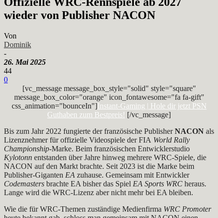
Offizielle WRC-Rennspiele ab 2027
wieder von Publisher NACON
Von
Dominik
-
26. Mai 2025
44
0
[vc_message message_box_style="solid" style="square"
message_box_color="orange" icon_fontawesome="fa fa-gift"
css_animation="bounceIn"]
Instant-Gaming | Hole dir jetzt PSN
Guthaben zum Bestpreis!
[/vc_message]
Bis zum Jahr 2022 fungierte der französische Publisher
NACON
als
Lizenznehmer für offizielle Videospiele der FIA
World Rally
Championship
-Marke. Beim französischen Entwicklerstudio
Kylotonn
entstanden über Jahre hinweg mehrere WRC-Spiele, die
NACON auf den Markt brachte. Seit 2023 ist die Marke beim
Publisher-Giganten
EA
zuhause. Gemeinsam mit Entwickler
Codemasters
brachte EA bisher das Spiel
EA Sports WRC
heraus.
Lange wird die WRC-Lizenz aber nicht mehr bei EA bleiben.
Wie die für WRC-Themen zuständige Medienfirma
WRC Promoter
heute bekannt gab, schloss man gemeinsam mit NACON einen