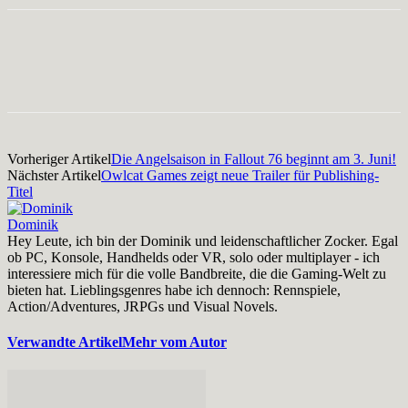
Facebook
X
Pinterest
WhatsApp
Vorheriger Artikel
Die Angelsaison in Fallout 76 beginnt am 3. Juni!
Nächster Artikel
Owlcat Games zeigt neue Trailer für Publishing-
Titel
Dominik
Hey Leute, ich bin der Dominik und leidenschaftlicher Zocker. Egal
ob PC, Konsole, Handhelds oder VR, solo oder multiplayer - ich
interessiere mich für die volle Bandbreite, die die Gaming-Welt zu
bieten hat. Lieblingsgenres habe ich dennoch: Rennspiele,
Action/Adventures, JRPGs und Visual Novels.
Verwandte Artikel
Mehr vom Autor