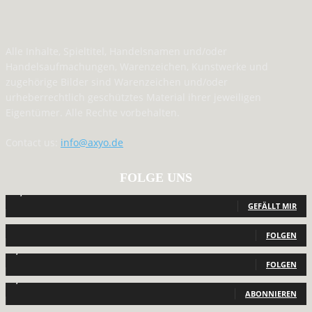
Alle Inhalte, Spieltitel, Handelsnamen und/oder
Handelsaufmachungen, Warenzeichen, Kunstwerke und
zugehörige Bilder sind Warenzeichen und/oder
urheberrechtlich geschütztes Material ihrer jeweiligen
Eigentümer. Alle Rechte vorbehalten.
Contact us:
info@axyo.de
FOLGE UNS
12,791
Fans
GEFÄLLT MIR
440
Follower
FOLGEN
2,040
Follower
FOLGEN
1,150
Abonnenten
ABONNIEREN