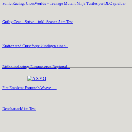
Sonic Racing: CrossWorlds – Teenage Mutant Ninja Turtles per DLC spielbar
Guilty Gear – Strive – inkl. Season 5 im Test
Krafton und Curseforge kündigen einen...
Riftbound bringt Europas erste Regional...
Fire Emblem: Fortune’s Weave –...
Denshattack! im Test