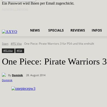
Ein Passwort wird Ihnen per Email zugeschickt.
Anmelden / Beitreten
NEWS
SPECIALS
REVIEWS
INFOS
Start
#PS Vita
One Piece: Pirate Warriors 3 für PS4 und Vita enthüllt
#PS Vita
#PS4
One Piece: Pirate Warriors 3
By
Dominik
28. August 2014