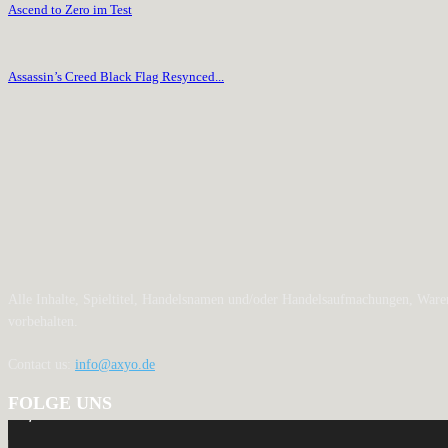
Ascend to Zero im Test
Assassin’s Creed Black Flag Resynced...
Alle Inhalte, Spieltitel, Handelsnamen und/oder Handelsaufmachungen, Waren
vorbehalten.
Contact us:
info@axyo.de
FOLGE UNS
12,793
Fans