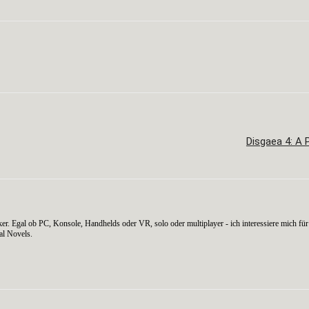
WhatsApp
Disgaea 4: A 
er. Egal ob PC, Konsole, Handhelds oder VR, solo oder multiplayer - ich interessiere mich für 
al Novels.