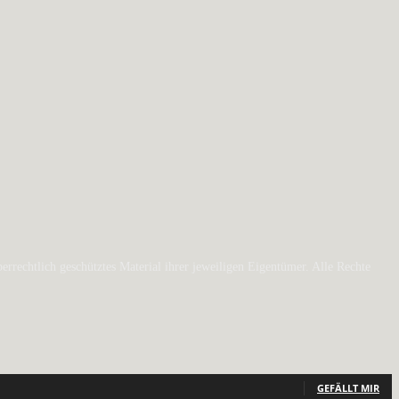
rechtlich geschütztes Material ihrer jeweiligen Eigentümer. Alle Rechte
GEFÄLLT MIR