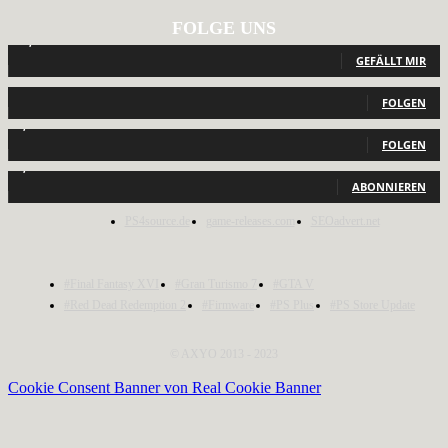
FOLGE UNS
12,789
Fans
GEFÄLLT MIR
440
Follower
FOLGEN
2,040
Follower
FOLGEN
1,150
Abonnenten
ABONNIEREN
PS4source.de
game-releases.com
SEOadvert.net
#Final Fantasy XVI
#Gran Turismo 7
#GTA V
#Red Dead Redemption 2
#Firmware
#PS Plus
#PS Store Update
© AXYO 2013 - 2023
Cookie Consent Banner von Real Cookie Banner