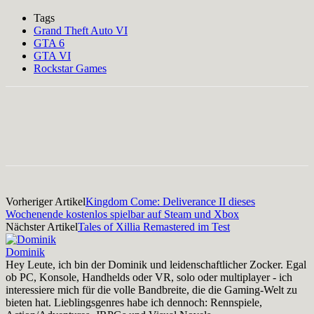
Tags
Grand Theft Auto VI
GTA 6
GTA VI
Rockstar Games
Facebook
X
Pinterest
WhatsApp
Vorheriger Artikel
Kingdom Come: Deliverance II dieses
Wochenende kostenlos spielbar auf Steam und Xbox
Nächster Artikel
Tales of Xillia Remastered im Test
Dominik
Hey Leute, ich bin der Dominik und leidenschaftlicher Zocker. Egal
ob PC, Konsole, Handhelds oder VR, solo oder multiplayer - ich
interessiere mich für die volle Bandbreite, die die Gaming-Welt zu
bieten hat. Lieblingsgenres habe ich dennoch: Rennspiele,