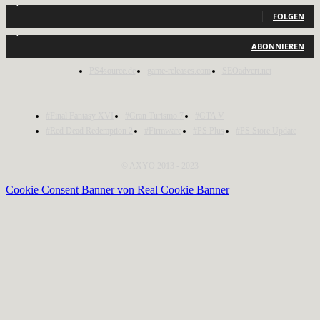
2,040
Follower
FOLGEN
1,150
Abonnenten
ABONNIEREN
PS4source.de
game-releases.com
SEOadvert.net
#Final Fantasy XVI
#Gran Turismo 7
#GTA V
#Red Dead Redemption 2
#Firmware
#PS Plus
#PS Store Update
© AXYO 2013 - 2023
Cookie Consent Banner von Real Cookie Banner