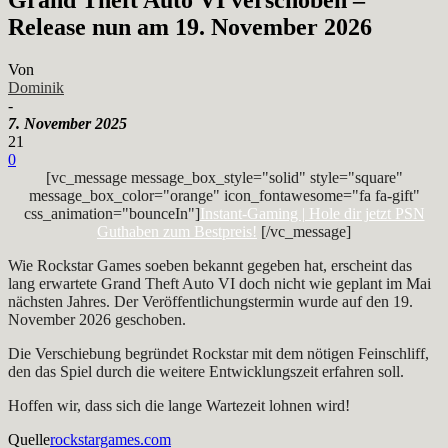
Release nun am 19. November 2026
Von
Dominik
-
7. November 2025
21
0
[vc_message message_box_style="solid" style="square"
message_box_color="orange" icon_fontawesome="fa fa-gift"
css_animation="bounceIn"]
Instant-Gaming | Hole dir jetzt PSN
Guthaben zum Bestpreis!
[/vc_message]
Wie Rockstar Games soeben bekannt gegeben hat, erscheint das
lang erwartete Grand Theft Auto VI doch nicht wie geplant im Mai
nächsten Jahres. Der Veröffentlichungstermin wurde auf den 19.
November 2026 geschoben.
Die Verschiebung begründet Rockstar mit dem nötigen Feinschliff,
den das Spiel durch die weitere Entwicklungszeit erfahren soll.
Hoffen wir, dass sich die lange Wartezeit lohnen wird!
Quelle
rockstargames.com