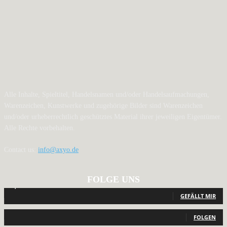
Alle Inhalte, Spieltitel, Handelsnamen und/oder Handelsaufmachungen,
Warenzeichen, Kunstwerke und zugehörige Bilder sind Warenzeichen
und/oder urheberrechtlich geschütztes Material ihrer jeweiligen Eigentümer.
Alle Rechte vorbehalten.
Contact us:
info@axyo.de
FOLGE UNS
12,793
Fans
GEFÄLLT MIR
440
Follower
FOLGEN