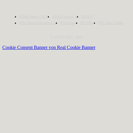
#Final Fantasy XVI
#Gran Turismo 7
#GTA V
#Red Dead Redemption 2
#Firmware
#PS Plus
#PS Store Update
© AXYO 2013 - 2023
Cookie Consent Banner von Real Cookie Banner