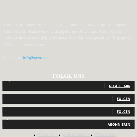
Alle Inhalte, Spieltitel, Handelsnamen und/oder Handelsaufmachungen,
Warenzeichen, Kunstwerke und zugehörige Bilder sind Warenzeichen
und/oder urheberrechtlich geschütztes Material ihrer jeweiligen Eigentümer.
Alle Rechte vorbehalten.
Contact us:
info@axyo.de
FOLGE UNS
12,789
Fans
GEFÄLLT MIR
440
Follower
FOLGEN
2,040
Follower
FOLGEN
1,150
Abonnenten
ABONNIEREN
PS4source.de
game-releases.com
SEOadvert.net