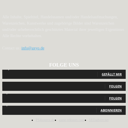
Alle Inhalte, Spieltitel, Handelsnamen und/oder Handelsaufmachungen,
Warenzeichen, Kunstwerke und zugehörige Bilder sind Warenzeichen
und/oder urheberrechtlich geschütztes Material ihrer jeweiligen Eigentümer.
Alle Rechte vorbehalten.
Contact us:
info@axyo.de
FOLGE UNS
12,791
Fans
GEFÄLLT MIR
440
Follower
FOLGEN
2,040
Follower
FOLGEN
1,150
Abonnenten
ABONNIEREN
PS4source.de
game-releases.com
SEOadvert.net