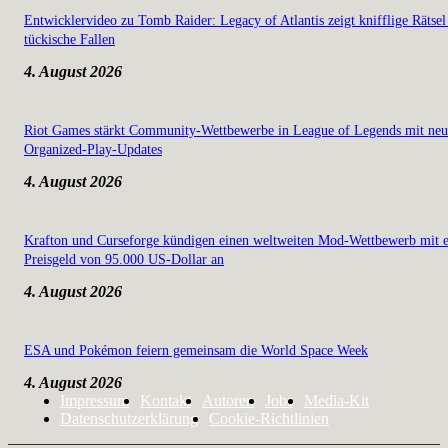
Entwicklervideo zu Tomb Raider: Legacy of Atlantis zeigt knifflige Rätsel
tückische Fallen
4. August 2026
Riot Games stärkt Community-Wettbewerbe in League of Legends mit ne
Organized-Play-Updates
4. August 2026
Krafton und Curseforge kündigen einen weltweiten Mod-Wettbewerb mit 
Preisgeld von 95.000 US-Dollar an
4. August 2026
ESA und Pokémon feiern gemeinsam die World Space Week
4. August 2026
Impressum
Kontakt
Autoren
Jobs
Media-Kit
Datenschutzerklärung
Cookie-Richtlinien