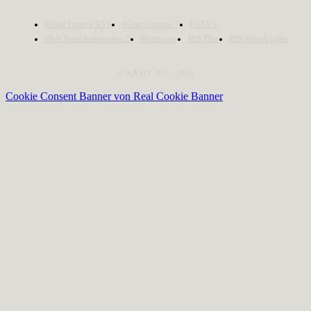
#Final Fantasy XVI
#Gran Turismo 7
#GTA V
#Red Dead Redemption 2
#Firmware
#PS Plus
#PS Store Update
© AXYO 2013 - 2023
Cookie Consent Banner von Real Cookie Banner