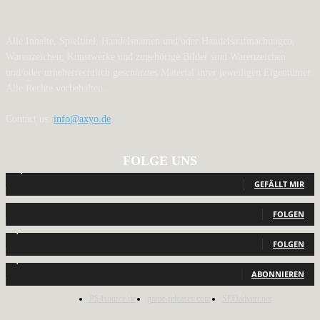
Alle Inhalte, Spieltitel, Handelsnamen und/oder Handelsaufmachungen,
Warenzeichen, Kunstwerke und zugehörige Bilder sind Warenzeichen
und/oder urheberrechtlich geschütztes Material ihrer jeweiligen Eigentümer.
Alle Rechte vorbehalten.
Contact us:
info@axyo.de
FOLGE UNS
12,793
Fans
GEFÄLLT MIR
440
Follower
FOLGEN
2,040
Follower
FOLGEN
1,150
Abonnenten
ABONNIEREN
PS4source.de
game-releases.com
SEOadvert.net