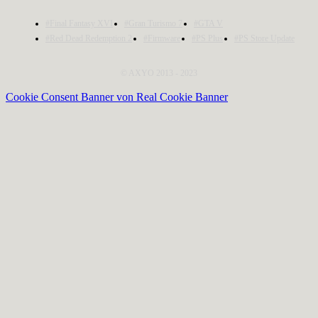
#Final Fantasy XVI
#Gran Turismo 7
#GTA V
#Red Dead Redemption 2
#Firmware
#PS Plus
#PS Store Update
© AXYO 2013 - 2023
Cookie Consent Banner von Real Cookie Banner