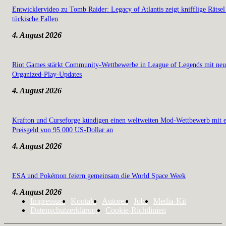
Entwicklervideo zu Tomb Raider: Legacy of Atlantis zeigt knifflige Rätsel
tückische Fallen
4. August 2026
Riot Games stärkt Community-Wettbewerbe in League of Legends mit ne
Organized-Play-Updates
4. August 2026
Krafton und Curseforge kündigen einen weltweiten Mod-Wettbewerb mit 
Preisgeld von 95.000 US-Dollar an
4. August 2026
ESA und Pokémon feiern gemeinsam die World Space Week
4. August 2026
Impressum
Kontakt
Autoren
Jobs
Media-Kit
Datenschutzerklärung
Cookie-Richtlinien