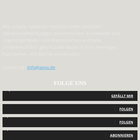
Alle Inhalte, Spieltitel, Handelsnamen und/oder
Handelsaufmachungen, Warenzeichen, Kunstwerke und
zugehörige Bilder sind Warenzeichen und/oder
urheberrechtlich geschütztes Material ihrer jeweiligen
Eigentümer. Alle Rechte vorbehalten.
Contact us:
info@axyo.de
FOLGE UNS
12,791
Fans
GEFÄLLT MIR
440
Follower
FOLGEN
2,040
Follower
FOLGEN
1,150
Abonnenten
ABONNIEREN