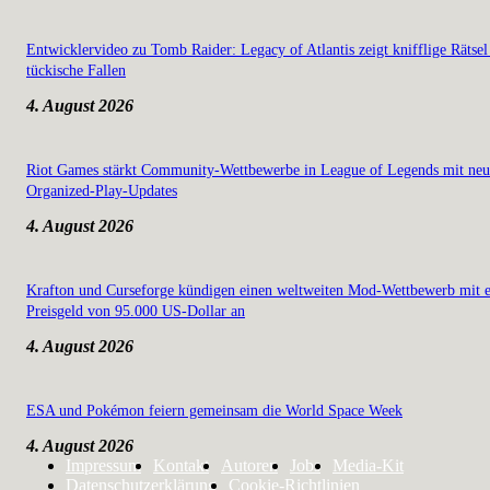
Entwicklervideo zu Tomb Raider: Legacy of Atlantis zeigt knifflige Rätsel
tückische Fallen
4. August 2026
Riot Games stärkt Community-Wettbewerbe in League of Legends mit ne
Organized-Play-Updates
4. August 2026
Krafton und Curseforge kündigen einen weltweiten Mod-Wettbewerb mit 
Preisgeld von 95.000 US-Dollar an
4. August 2026
ESA und Pokémon feiern gemeinsam die World Space Week
4. August 2026
Impressum
Kontakt
Autoren
Jobs
Media-Kit
Datenschutzerklärung
Cookie-Richtlinien