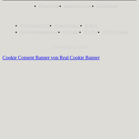
PS4source.de
game-releases.com
SEOadvert.net
#Final Fantasy XVI
#Gran Turismo 7
#GTA V
#Red Dead Redemption 2
#Firmware
#PS Plus
#PS Store Update
© AXYO 2013 - 2023
Cookie Consent Banner von Real Cookie Banner