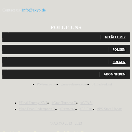
Contact us:
info@axyo.de
FOLGE UNS
12,791
Fans
GEFÄLLT MIR
440
Follower
FOLGEN
2,040
Follower
FOLGEN
1,150
Abonnenten
ABONNIEREN
PS4source.de
game-releases.com
SEOadvert.net
#Final Fantasy XVI
#Gran Turismo 7
#GTA V
#Red Dead Redemption 2
#Firmware
#PS Plus
#PS Store Update
© AXYO 2013 - 2023