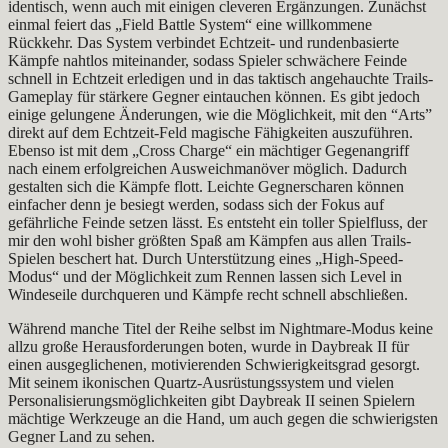
identisch, wenn auch mit einigen cleveren Ergänzungen. Zunächst
einmal feiert das „Field Battle System“ eine willkommene
Rückkehr. Das System verbindet Echtzeit- und rundenbasierte
Kämpfe nahtlos miteinander, sodass Spieler schwächere Feinde
schnell in Echtzeit erledigen und in das taktisch angehauchte Trails-
Gameplay für stärkere Gegner eintauchen können. Es gibt jedoch
einige gelungene Änderungen, wie die Möglichkeit, mit den “Arts”
direkt auf dem Echtzeit-Feld magische Fähigkeiten auszuführen.
Ebenso ist mit dem „Cross Charge“ ein mächtiger Gegenangriff
nach einem erfolgreichen Ausweichmanöver möglich. Dadurch
gestalten sich die Kämpfe flott. Leichte Gegnerscharen können
einfacher denn je besiegt werden, sodass sich der Fokus auf
gefährliche Feinde setzen lässt. Es entsteht ein toller Spielfluss, der
mir den wohl bisher größten Spaß am Kämpfen aus allen Trails-
Spielen beschert hat. Durch Unterstützung eines „High-Speed-
Modus“ und der Möglichkeit zum Rennen lassen sich Level in
Windeseile durchqueren und Kämpfe recht schnell abschließen.
Während manche Titel der Reihe selbst im Nightmare-Modus keine
allzu große Herausforderungen boten, wurde in Daybreak II für
einen ausgeglichenen, motivierenden Schwierigkeitsgrad gesorgt.
Mit seinem ikonischen Quartz-Ausrüstungssystem und vielen
Personalisierungsmöglichkeiten gibt Daybreak II seinen Spielern
mächtige Werkzeuge an die Hand, um auch gegen die schwierigsten
Gegner Land zu sehen.