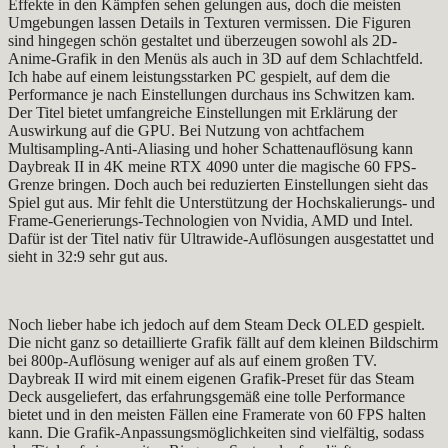
Effekte in den Kämpfen sehen gelungen aus, doch die meisten
Umgebungen lassen Details in Texturen vermissen. Die Figuren
sind hingegen schön gestaltet und überzeugen sowohl als 2D-
Anime-Grafik in den Menüs als auch in 3D auf dem Schlachtfeld.
Ich habe auf einem leistungsstarken PC gespielt, auf dem die
Performance je nach Einstellungen durchaus ins Schwitzen kam.
Der Titel bietet umfangreiche Einstellungen mit Erklärung der
Auswirkung auf die GPU. Bei Nutzung von achtfachem
Multisampling-Anti-Aliasing und hoher Schattenauflösung kann
Daybreak II in 4K meine RTX 4090 unter die magische 60 FPS-
Grenze bringen. Doch auch bei reduzierten Einstellungen sieht das
Spiel gut aus. Mir fehlt die Unterstützung der Hochskalierungs- und
Frame-Generierungs-Technologien von Nvidia, AMD und Intel.
Dafür ist der Titel nativ für Ultrawide-Auflösungen ausgestattet und
sieht in 32:9 sehr gut aus.
Noch lieber habe ich jedoch auf dem Steam Deck OLED gespielt.
Die nicht ganz so detaillierte Grafik fällt auf dem kleinen Bildschirm
bei 800p-Auflösung weniger auf als auf einem großen TV.
Daybreak II wird mit einem eigenen Grafik-Preset für das Steam
Deck ausgeliefert, das erfahrungsgemäß eine tolle Performance
bietet und in den meisten Fällen eine Framerate von 60 FPS halten
kann. Die Grafik-Anpassungsmöglichkeiten sind vielfältig, sodass