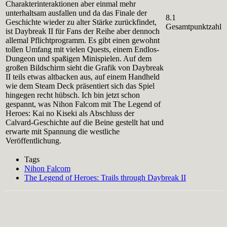
Charakterinteraktionen aber einmal mehr
unterhaltsam ausfallen und da das Finale der
8.1
Geschichte wieder zu alter Stärke zurückfindet,
Gesamtpunktzahl
ist Daybreak II für Fans der Reihe aber dennoch
allemal Pflichtprogramm. Es gibt einen gewohnt
tollen Umfang mit vielen Quests, einem Endlos-
Dungeon und spaßigen Minispielen. Auf dem
großen Bildschirm sieht die Grafik von Daybreak
II teils etwas altbacken aus, auf einem Handheld
wie dem Steam Deck präsentiert sich das Spiel
hingegen recht hübsch. Ich bin jetzt schon
gespannt, was Nihon Falcom mit The Legend of
Heroes: Kai no Kiseki als Abschluss der
Calvard-Geschichte auf die Beine gestellt hat und
erwarte mit Spannung die westliche
Veröffentlichung.
Tags
Nihon Falcom
The Legend of Heroes: Trails through Daybreak II
Facebook
X
Pinterest
WhatsApp