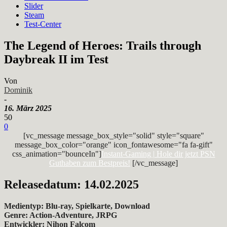
Slider
Steam
Test-Center
The Legend of Heroes: Trails through
Daybreak II im Test
Von
Dominik
-
16. März 2025
50
0
[vc_message message_box_style="solid" style="square"
message_box_color="orange" icon_fontawesome="fa fa-gift"
css_animation="bounceIn"]
Instant-Gaming | Hole dir jetzt PSN
Guthaben zum Bestpreis!
[/vc_message]
Releasedatum: 14.02.2025
Medientyp: Blu-ray, Spielkarte, Download
Genre: Action-Adventure, JRPG
Entwickler: Nihon Falcom