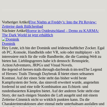
Vorheriger Artikel
Five Nights at Freddy’s: Into the Pit Review:
Zeitreise dank Bällchenbad
Nächster Artikel
Horror in Ostdeutschland – Demo zu KARMA:
The Dark World ist jetzt erhältlich
Dominik
Hey Leute, ich bin der Dominik und leidenschaftlicher Zocker. Egal
ob PC, Konsole, Handhelds oder VR, solo oder multiplayer - ich
interessiere mich für die volle Bandbreite, die die Gaming-Welt zu
bieten hat. Lieblingsgenres habe ich dennoch: Rennspiele,
Action/Adventures, JRPGs und Visual Novels.
the-legend-of-heroes-trails-through-daybreak-ii-im-test
The Legend
of Heroes: Trails Through Daybreak II bietet einen seltsamen
Kontrast. Auf der einen Seite steht das bisher wohl beste
Kampfsystem der Serie, das sinnvoll erweitert wurde, angenehm
fordernd ist und eine tolle Kombination aus Echtzeit- und
rundenbasierten Kämpfen bietet. Auf der anderen Seite steht eine
Story, der nach einigen Stunden die Luft ausgeht und mit einem
Zeitreise-Gimmick nicht so wirklich punkten kann. Da die
Charakterinteraktionen aber einmal mehr unterhaltsam ausfallen und