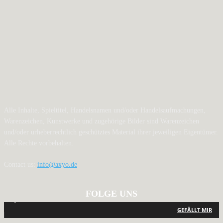
Alle Inhalte, Spieltitel, Handelsnamen und/oder Handelsaufmachungen,
Warenzeichen, Kunstwerke und zugehörige Bilder sind Warenzeichen
und/oder urheberrechtlich geschütztes Material ihrer jeweiligen Eigentümer.
Alle Rechte vorbehalten.
Contact us:
info@axyo.de
FOLGE UNS
12,793
Fans
GEFÄLLT MIR
440
Follower