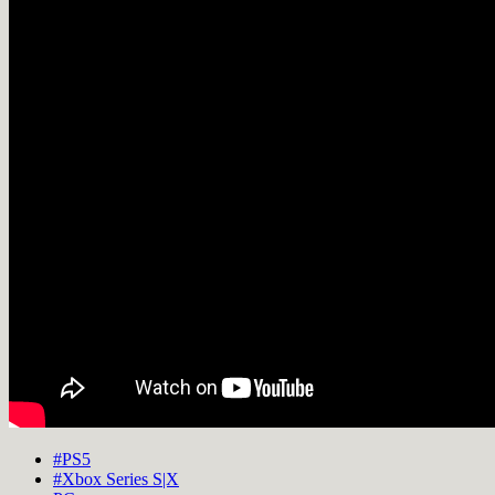
#PS5
#Xbox Series S|X