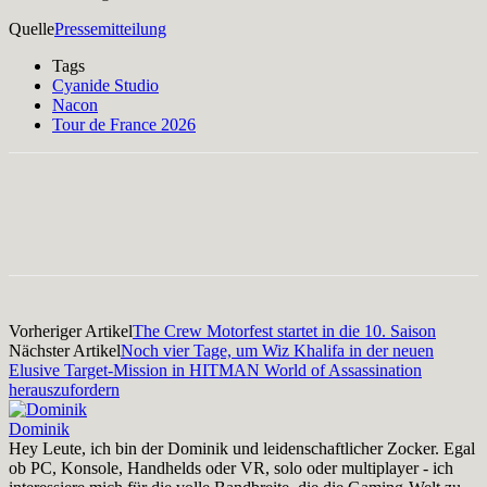
Quelle
Pressemitteilung
Tags
Cyanide Studio
Nacon
Tour de France 2026
Facebook
X
Pinterest
WhatsApp
Vorheriger Artikel
The Crew Motorfest startet in die 10. Saison
Nächster Artikel
Noch vier Tage, um Wiz Khalifa in der neuen
Elusive Target-Mission in HITMAN World of Assassination
herauszufordern
Dominik
Hey Leute, ich bin der Dominik und leidenschaftlicher Zocker. Egal
ob PC, Konsole, Handhelds oder VR, solo oder multiplayer - ich