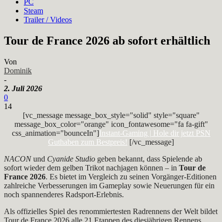
PC
Steam
Trailer / Videos
Tour de France 2026 ab sofort erhältlich
Von
Dominik
-
2. Juli 2026
0
14
[vc_message message_box_style="solid" style="square"
message_box_color="orange" icon_fontawesome="fa fa-gift"
css_animation="bounceIn"]
Instant-Gaming | Hole dir jetzt PSN
Guthaben zum Bestpreis!
[/vc_message]
NACON
und
Cyanide Studio
geben bekannt, dass Spielende ab
sofort wieder dem gelben Trikot nachjagen können – in
Tour de
France 2026
. Es bietet im Vergleich zu seinen Vorgänger-Editionen
zahlreiche Verbesserungen im Gameplay sowie Neuerungen für ein
noch spannenderes Radsport-Erlebnis.
Als offizielles Spiel des renommiertesten Radrennens der Welt bildet
Tour de France 2026 alle 21 Etappen des diesjährigen Rennens