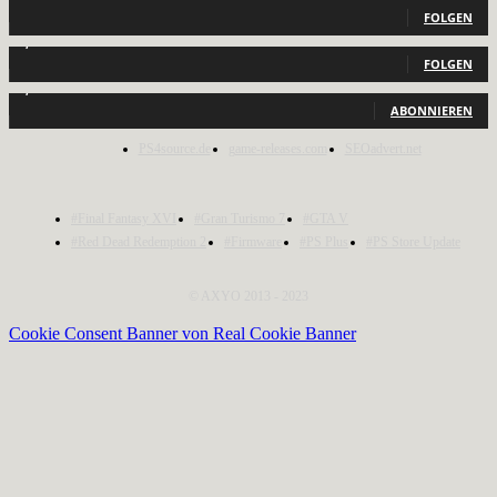
FOLGEN
2,040
Follower
FOLGEN
1,150
Abonnenten
ABONNIEREN
PS4source.de
game-releases.com
SEOadvert.net
#Final Fantasy XVI
#Gran Turismo 7
#GTA V
#Red Dead Redemption 2
#Firmware
#PS Plus
#PS Store Update
© AXYO 2013 - 2023
Cookie Consent Banner von Real Cookie Banner