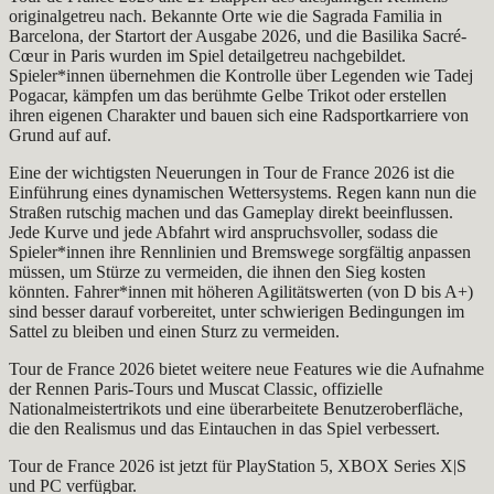
originalgetreu nach. Bekannte Orte wie die Sagrada Familia in
Barcelona, der Startort der Ausgabe 2026, und die Basilika Sacré-
Cœur in Paris wurden im Spiel detailgetreu nachgebildet.
Spieler*innen übernehmen die Kontrolle über Legenden wie Tadej
Pogacar, kämpfen um das berühmte Gelbe Trikot oder erstellen
ihren eigenen Charakter und bauen sich eine Radsportkarriere von
Grund auf auf.
Eine der wichtigsten Neuerungen in Tour de France 2026 ist die
Einführung eines dynamischen Wettersystems. Regen kann nun die
Straßen rutschig machen und das Gameplay direkt beeinflussen.
Jede Kurve und jede Abfahrt wird anspruchsvoller, sodass die
Spieler*innen ihre Rennlinien und Bremswege sorgfältig anpassen
müssen, um Stürze zu vermeiden, die ihnen den Sieg kosten
könnten. Fahrer*innen mit höheren Agilitätswerten (von D bis A+)
sind besser darauf vorbereitet, unter schwierigen Bedingungen im
Sattel zu bleiben und einen Sturz zu vermeiden.
Tour de France 2026 bietet weitere neue Features wie die Aufnahme
der Rennen Paris-Tours und Muscat Classic, offizielle
Nationalmeistertrikots und eine überarbeitete Benutzeroberfläche,
die den Realismus und das Eintauchen in das Spiel verbessert.
Tour de France 2026 ist jetzt für PlayStation 5, XBOX Series X|S
und PC verfügbar.