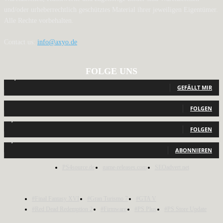
und/oder urheberrechtlich geschütztes Material ihrer jeweiligen Eigentümer.
Alle Rechte vorbehalten.
Contact us:
info@axyo.de
FOLGE UNS
12,790
Fans
GEFÄLLT MIR
440
Follower
FOLGEN
2,040
Follower
FOLGEN
1,150
Abonnenten
ABONNIEREN
PS4source.de
game-releases.com
SEOadvert.net
#Final Fantasy XVI
#Gran Turismo 7
#GTA V
#Red Dead Redemption 2
#Firmware
#PS Plus
#PS Store Update