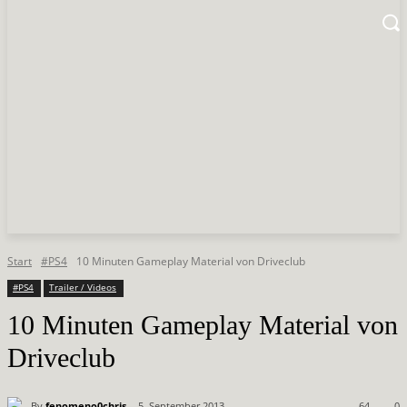
Start
#PS4
10 Minuten Gameplay Material von Driveclub
#PS4
Trailer / Videos
10 Minuten Gameplay Material von
Driveclub
By
fenomeno0chris
5. September 2013
64
0