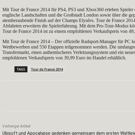
Mit Tour de France 2014 für PS4, PS3 und Xbox360 erleben Spieler d
englische Landschaften und die Großstadt London sowie über die gep
atemberaubende Finish auf der Champs Elysées. Tour de France 2014 b
Abfahrten erweitern die Spielerfahrung. Mit dem Pro-Tour-Modus kön
Tour de France 2014 ist zu einem empfohlenen Verkaufspreis von 49,
Mit Tour de France 2014 – Der offizielle Radsport-Manager für PC 
Wettbewerben und 550 Etappen teilgenommen werden. Die umfangreich
Transfermarkt, einen authentischeres Verletzungssystem und ein neues
empfohlenen Verkaufspreis von 39,99 Euro im Handel erhältlich.
TAGS
Tour de France 2014
Teilen
Facebook
X
Pinterest
Vorheriger Artikel
Ubisoft und Apocalypse gedenken gemeinsam dem ersten Weltkri