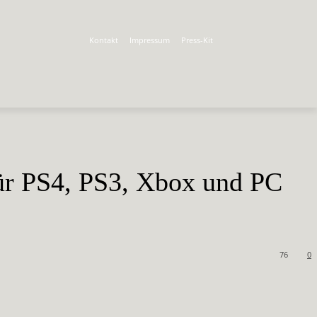
Kontakt
Impressum
Press-Kit
 für PS4, PS3, Xbox und PC
76
0