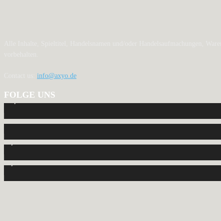
Alle Inhalte, Spieltitel, Handelsnamen und/oder Handelsaufmachungen, Waren
vorbehalten.
Contact us:
info@axyo.de
FOLGE UNS
12,793
Fans
440
Follower
2,040
Follower
1,150
Abonnenten