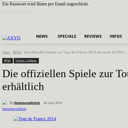
Ein Passwort wird Ihnen per Email zugeschickt.
Anmelden / Beitreten
NEWS
SPECIALS
REVIEWS
INFOS
Start
#PS4
Die offiziellen Spiele zur Tour de France 2014 ab heute für PS4,...
#PS4
Trailer / Videos
Die offiziellen Spiele zur 
erhältlich
By
fenomeno0chris
20. Juni 2014