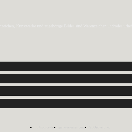
zeichen, Kunstwerke und zugehörige Bilder sind Warenzeichen und/oder urheber
PS4source.de
game-releases.com
SEOadvert.net