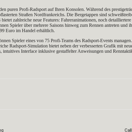
en puren Profi-Radsport auf Ihren Konsolen. Während des prestigeträ
flasterten Straßen Nordfrankreichs. Die Bergetappen sind schweißtrei
ietet zahlreiche neue Features: Fahreranimationen, noch detaillierte
nen Spieler über mehrere Saisons hinweg zum Rennen antreten und ihr 
99 Euro im Handel erhältlich.
können Spieler eines von 75 Profi-Teams des Radsport-Events manage
e Radsport-Simulation bietet neben der verbesserten Grafik mit neu
, intuitives Interface inklusive gestaffelter Anweisungen und Renntakt
WhatsApp
eg
Cal