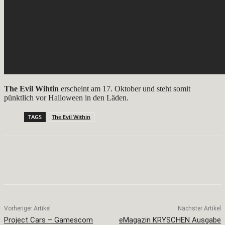
The Evil Wihtin
erscheint am 17. Oktober und steht somit
pünktlich vor Halloween in den Läden.
TAGS
The Evil Within
Facebook
X
Pinterest
WhatsApp
Vorheriger Artikel
Nächster Artikel
Project Cars – Gamescom
eMagazin KRYSCHEN Ausgabe