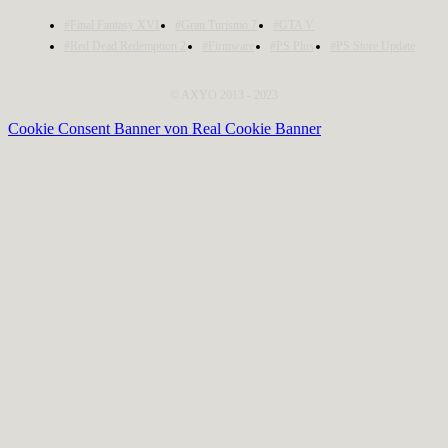
#Final Fantasy XVI
#Gran Turismo 7
#GTA V
#Red Dead Redemption 2
#Firmware
#PS Plus
#PS Store Update
© AXYO 2013 - 2023
Cookie Consent Banner von Real Cookie Banner