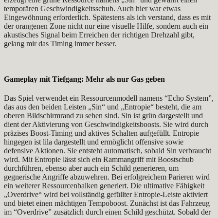
temporären Geschwindigkeitsschub. Auch hier war etwas
Eingewöhnung erforderlich. Spätestens als ich verstand, dass es mit
der orangenen Zone nicht nur eine visuelle Hilfe, sondern auch ein
akustisches Signal beim Erreichen der richtigen Drehzahl gibt,
gelang mir das Timing immer besser.
Gameplay mit Tiefgang: Mehr als nur Gas geben
Das Spiel verwendet ein Ressourcenmodell namens “Echo System”,
das aus den beiden Leisten „Sin“ und „Entropie“ besteht, die am
oberen Bildschirmrand zu sehen sind. Sin ist grün dargestellt und
dient der Aktivierung von Geschwindigkeitsboosts. Sie wird durch
präzises Boost-Timing und aktives Schalten aufgefüllt. Entropie
hingegen ist lila dargestellt und ermöglicht offensive sowie
defensive Aktionen. Sie entsteht automatisch, sobald Sin verbraucht
wird. Mit Entropie lässt sich ein Rammangriff mit Boostschub
durchführen, ebenso aber auch ein Schild generieren, um
gegnerische Angriffe abzuwehren. Bei erfolgreichem Parieren wird
ein weiterer Ressourcenbalken generiert. Die ultimative Fähigkeit
„Overdrive“ wird bei vollständig gefüllter Entropie-Leiste aktiviert
und bietet einen mächtigen Tempoboost. Zunächst ist das Fahrzeug
im “Overdrive” zusätzlich durch einen Schild geschützt. Sobald der