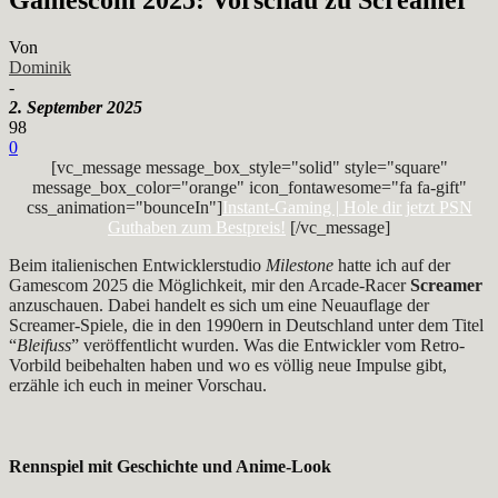
Von
Dominik
-
2. September 2025
98
0
[vc_message message_box_style="solid" style="square"
message_box_color="orange" icon_fontawesome="fa fa-gift"
css_animation="bounceIn"]
Instant-Gaming | Hole dir jetzt PSN
Guthaben zum Bestpreis!
[/vc_message]
Beim italienischen Entwicklerstudio
Milestone
hatte ich auf der
Gamescom 2025 die Möglichkeit, mir den Arcade-Racer
Screamer
anzuschauen. Dabei handelt es sich um eine Neuauflage der
Screamer-Spiele, die in den 1990ern in Deutschland unter dem Titel
“
Bleifuss
” veröffentlicht wurden. Was die Entwickler vom Retro-
Vorbild beibehalten haben und wo es völlig neue Impulse gibt,
erzähle ich euch in meiner Vorschau.
Rennspiel mit Geschichte und Anime-Look