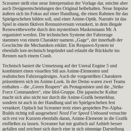
Screamer stellt eine neue Interpretation der Vorlage dar, möchte aber
auch Designentscheidungen des Original beibehalten. Neue Impulse
äußern sich im Fokus auf einer Handlung, die einen Rahmen für das
Spielgeschehen bilden soll, und einer Anime-Optik. Narrativ ist das
Spiel in einem fiktiven Rennuniversum verankert, in dem illegale
Rennwettbewerbe durch den mysteriösen Maskenmann Mr. A
organisiert werden. Die technischen Systeme der Fahrzeuge
stammen von einem Charakter namens „Gage“, der innerhalb der
Geschichte die Mechaniken erklärt. Ein Respawn-System ist
ebenfalls lore-technisch begründet und erlaubt die Rückkehr ins
Rennen nach einem Crash.
Technisch basiert die Umsetzung auf der Unreal Engine 5 und
kombiniert einen visuellen Stil aus Anime-Elementen und
realistischen Fahrzeugdesigns. Auch die vorgestellten Charaktere
präsentieren sich im Anime-Look. In der Demo waren zwei Teams
enthalten – die „Green Reapers“ als Protagonisten und die „Strike
Force Commanders“, eine Idol-Gruppe. Die japanische Kultur
macht sich also nicht nur durch die Anime-Grafik bemerkbar,
sondern ist auch in der Handlung und im Spielgeschehen fest
verankert. Optisch hat Screamer trotz eines gespielten Pre-Alpha-
Builds richtig toll ausgesehen!
Need For Speed Unbound
versuchte
sich erst vor Kurzem ebenfalls daran, Anime-Elemente in die Grafik
einfließen zu lassen. Screamer hat mir grafisch auf Anhieb besser
gefallen und zeichnet sich durch eine in sich stimmige Darstellung