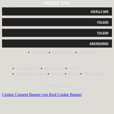
FOLGE UNS
12,791
Fans
GEFÄLLT MIR
440
Follower
FOLGEN
2,040
Follower
FOLGEN
1,150
Abonnenten
ABONNIEREN
PS4source.de
game-releases.com
SEOadvert.net
#Final Fantasy XVI
#Gran Turismo 7
#GTA V
#Red Dead Redemption 2
#Firmware
#PS Plus
#PS Store Update
© AXYO 2013 - 2023
Cookie Consent Banner von Real Cookie Banner