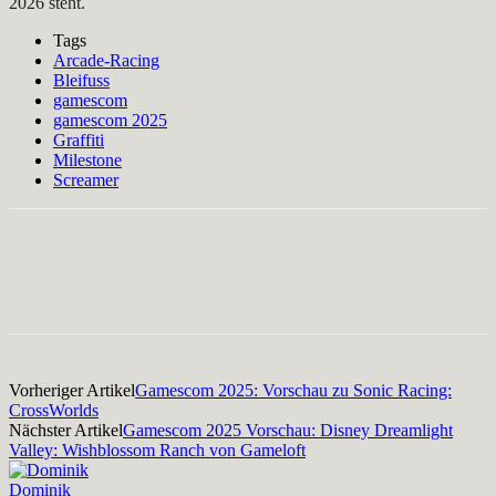
2026 steht.
Tags
Arcade-Racing
Bleifuss
gamescom
gamescom 2025
Graffiti
Milestone
Screamer
Facebook
X
Pinterest
WhatsApp
Vorheriger Artikel
Gamescom 2025: Vorschau zu Sonic Racing:
CrossWorlds
Nächster Artikel
Gamescom 2025 Vorschau: Disney Dreamlight
Valley: Wishblossom Ranch von Gameloft
Dominik