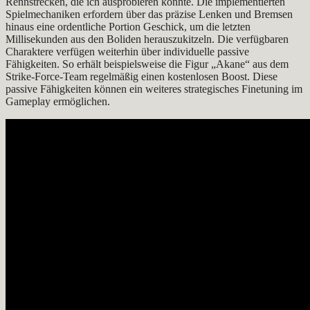
Rennstrecken, die ich ausprobieren konnte. Die implementierten
Spielmechaniken erfordern über das präzise Lenken und Bremsen
hinaus eine ordentliche Portion Geschick, um die letzten
Millisekunden aus den Boliden herauszukitzeln. Die verfügbaren
Charaktere verfügen weiterhin über individuelle passive
Fähigkeiten. So erhält beispielsweise die Figur „Akane“ aus dem
Strike-Force-Team regelmäßig einen kostenlosen Boost. Diese
passive Fähigkeiten können ein weiteres strategisches Finetuning im
Gameplay ermöglichen.