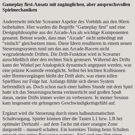
Gameplay first-Ansatz mit zugänglichen, aber anspruchsvollen
Spielmechaniken
Andererseits möchte Screamer Aspekte des Vorbilds aus den 90ern
beibehalten. Hier wurden die Begriffe “Gameplay first” und eine
Designphilosophie aus der Arcade-Ära als wichtige Komponenten
genannt. Betont wurde, dass man “Arcade” nicht unbedingt mit
“einfach” gleichsetzen muss. Diese Ideen resultieren in einem neuen
Steuerungssystem rund um das aus Arcade-Racern nicht
wegzudenkende Driften. Die Drift-Funktion wird in Screamer
ausschließlich über den rechten Stick gesteuert. Während des Drifts
kann der Winkel per Analogstick dynamisch angepasst werden, was
eine präzise Kontrolle ermöglicht. Selbst bei leichten Kollisionen
oder Bremsvorgängen bleibt der Drift aktiv, was einen tollen
Spielfluss zur Folge hat. Anfangs fühlte sich dieses System
befremdlich an. Doch schon nach einer halben Stunde mit dem Spiel
hatte ich das Steuerungsschema verinnerlicht und großen Spaß
daran, meine Drifts immer weiter zu verbessern. In meiner Session
kam insgesamt ein gelungenes Geschwindigkeitsgefühl auf.
Ergänzt wird die Steuerung durch einen halbautomatischen
Schaltvorgang. Spieler können über die Tasten L1 bzw. LB bei
optimaler Drehzahl – auf dem Tacho mit einer orangen Zone
dargestellt – manuell schalten. Ein korrektes Timing beim Schalten
erzeugt eine grüne Ressource namens „Sin“ und gewährt einen