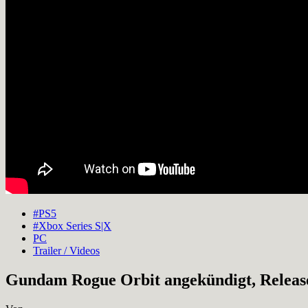
#PS5
#Xbox Series S|X
PC
Trailer / Videos
Gundam Rogue Orbit angekündigt, Release