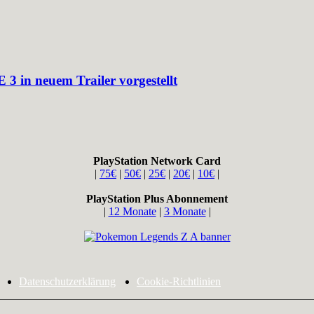
n neuem Trailer vorgestellt
PlayStation Network Card
|
75€
|
50€
|
25€
|
20€
|
10€
|
PlayStation Plus Abonnement
|
12 Monate
|
3 Monate
|
Datenschutzerklärung
Cookie-Richtlinien