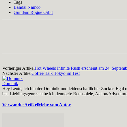
Tags
Bandai Namco
Gundam Rogue Orbit
Facebook
X
Pinterest
WhatsApp
Vorheriger Artikel
Hot Wheels Infinite Rush erscheint am 24. Septemb
Nächster Artikel
Coffee Talk Tokyo im Test
Dominik
Hey Leute, ich bin der Dominik und leidenschaftlicher Zocker. Egal o
hat. Lieblingsgenres habe ich dennoch: Rennspiele, Action/Adventur
Verwandte Artikel
Mehr vom Autor