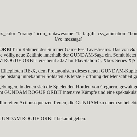
x_color="orange" icon_fontawesome="fa fa-gift" css_animation="bou
[/vc_message]
ORBIT
im Rahmen des Summer Game Fest Livestreams. Das von
Ban
eine völlig neue Zeitlinie innerhalb der GUNDAM-Saga ein. Somit bietet
AM ROGUE ORBIT erscheint 2027 für PlayStation 5, Xbox Series X|S 
tepiloten RE-X, dem Protagonisten dieses neuen GUNDAM-Kapitel
e bislang unbekannter Soldaten als letzte Hoffnung der Menschheit g
Umgebungen, in denen sich die Spielenden Horden von Gegnern, gewalt
pricht GUNDAM ROGUE ORBIT intensive Kämpfe und eine spektakulär
filmreifen Actionsequenzen freuen, die GUNDAM zu einem so beliebten
s zu GUNDAM ROGUE ORBIT bekannt geben.