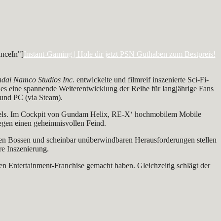
nceIn"]
Instant-Gaming | Hole dir jetzt PSN Guthaben zum Bestpreis!
dai Namco Studios Inc.
entwickelte und filmreif inszenierte Sci-Fi-
 es eine spannende Weiterentwicklung der Reihe für langjährige Fans
und PC (via Steam).
s. Im Cockpit von Gundam Helix, RE-X‘ hochmobilem Mobile
egen einen geheimnisvollen Feind.
igen Bossen und scheinbar unüberwindbaren Herausforderungen stellen
e Inszenierung.
 Entertainment-Franchise gemacht haben. Gleichzeitig schlägt der