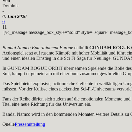
Von
Dominik
-
6. Juni 2026
0
11
[vc_message message_box_style="solid" style="square" message_bo
Bandai Namco Entertainment Europe
enthüllt
GUNDAM ROGUE 
Actionspiel setzt auf rasante Kämpfe mit hoher Mobilität und führt 
und einen idealen Einstieg in die Sci-Fi-Saga für Neulinge. GUND
In GUNDAM ROGUE ORBIT übernehmen Spielende die Rolle des Eli
Suit, kämpft er gemeinsam mit einer bunt zusammengewürfelten Grupp
Das Spiel bietet explosive, actionreiche Gefechte in weitläufigen 
müssen. Vor der Kulisse eines packenden Sci-Fi-Universums vers
Fans der Reihe dürfen sich zudem auf die emotionalen Momente und 
Titel eine neue Richtung für das Universum ein.
Bandai Namco wird in den kommenden Monaten weitere Detail
Quelle
Pressemitteilung