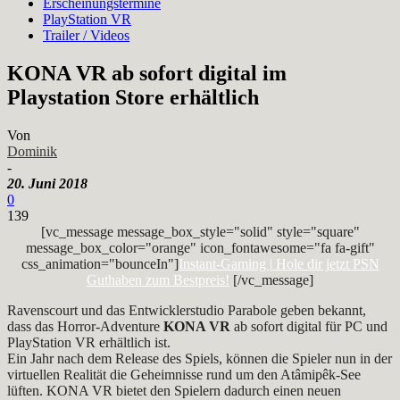
Erscheinungstermine
PlayStation VR
Trailer / Videos
KONA VR ab sofort digital im
Playstation Store erhältlich
Von
Dominik
-
20. Juni 2018
0
139
[vc_message message_box_style="solid" style="square"
message_box_color="orange" icon_fontawesome="fa fa-gift"
css_animation="bounceIn"]
Instant-Gaming | Hole dir jetzt PSN
Guthaben zum Bestpreis!
[/vc_message]
Ravenscourt und das Entwicklerstudio Parabole geben bekannt,
dass das Horror-Adventure
KONA VR
ab sofort digital für PC und
PlayStation VR erhältlich ist.
Ein Jahr nach dem Release des Spiels, können die Spieler nun in der
virtuellen Realität die Geheimnisse rund um den Atâmipêk-See
lüften. KONA VR bietet den Spielern dadurch einen neuen