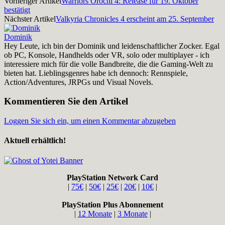
Vorheriger Artikel
Warriors Orochi 4: Release für 19. Oktober
bestätigt
Nächster Artikel
Valkyria Chronicles 4 erscheint am 25. September
Dominik
Hey Leute, ich bin der Dominik und leidenschaftlicher Zocker. Egal
ob PC, Konsole, Handhelds oder VR, solo oder multiplayer - ich
interessiere mich für die volle Bandbreite, die die Gaming-Welt zu
bieten hat. Lieblingsgenres habe ich dennoch: Rennspiele,
Action/Adventures, JRPGs und Visual Novels.
Kommentieren Sie den Artikel
Loggen Sie sich ein, um einen Kommentar abzugeben
Aktuell erhältlich!
PlayStation Network Card
|
75€
|
50€
|
25€
|
20€
|
10€
|
PlayStation Plus Abonnement
|
12 Monate
|
3 Monate
|