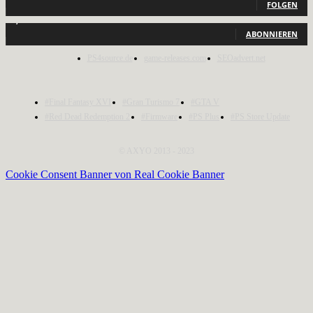
FOLGEN
1,150
Abonnenten
ABONNIEREN
PS4source.de
game-releases.com
SEOadvert.net
#Final Fantasy XVI
#Gran Turismo 7
#GTA V
#Red Dead Redemption 2
#Firmware
#PS Plus
#PS Store Update
© AXYO 2013 - 2023
Cookie Consent Banner von Real Cookie Banner