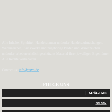
Alle Inhalte, Spieltitel, Handelsnamen und/oder Handelsaufmachungen,
Warenzeichen, Kunstwerke und zugehörige Bilder sind Warenzeichen
und/oder urheberrechtlich geschütztes Material ihrer jeweiligen Eigentümer.
Alle Rechte vorbehalten.
Contact us:
info@axyo.de
FOLGE UNS
12,789
Fans
GEFÄLLT MIR
440
Follower
FOLGEN
2,040
Follower