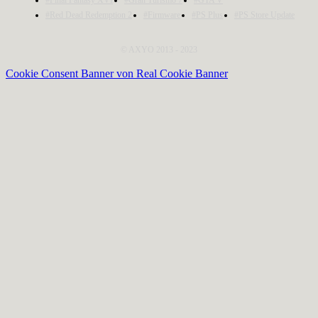
#Final Fantasy XVI
#Gran Turismo 7
#GTA V
#Red Dead Redemption 2
#Firmware
#PS Plus
#PS Store Update
© AXYO 2013 - 2023
Cookie Consent Banner von Real Cookie Banner