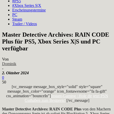
#PS5
#Xbox Series S|X
Erscheinungstermine
PC
Steam
Trailer / Videos
Master Detective Archives: RAIN CODE
Plus für PS5, Xbox Series X|S und PC
verfügbar
Von
Dominik
-
2. Oktober 2024
0
50
[vc_message message_box_style="solid" style="square"
message_box_color="orange" icon_fontawesome="fa fa-gift"
css_animation="bounceIn"]
Instant-Gaming | Hole dir jetzt PSN
Guthaben zum Bestpreis!
[/vc_message]
Master Detective Archives: RAIN CODE Plus
von den Machern
der
Danganronpa
-Serie ist ab sofort für PlayStation 5, Xbox Series