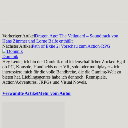
Facebook
X
Pinterest
WhatsApp
Vorheriger Artikel
Dragon Age: The Veilguard – Soundtrack von
Hans Zimmer und Lorne Balfe enthüllt
Nächster Artikel
Path of Exile 2: Vorschau zum Action-RPG
Dominik
Hey Leute, ich bin der Dominik und leidenschaftlicher Zocker. Egal
ob PC, Konsole, Handhelds oder VR, solo oder multiplayer - ich
interessiere mich für die volle Bandbreite, die die Gaming-Welt zu
bieten hat. Lieblingsgenres habe ich dennoch: Rennspiele,
Action/Adventures, JRPGs und Visual Novels.
Verwandte Artikel
Mehr vom Autor