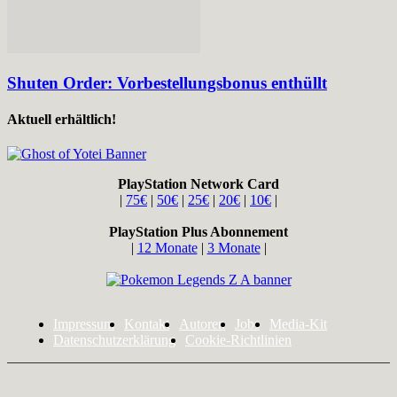
Shuten Order: Vorbestellungsbonus enthüllt
Aktuell erhältlich!
PlayStation Network Card
|
75€
|
50€
|
25€
|
20€
|
10€
|
PlayStation Plus Abonnement
|
12 Monate
|
3 Monate
|
Impressum
Kontakt
Autoren
Jobs
Media-Kit
Datenschutzerklärung
Cookie-Richtlinien