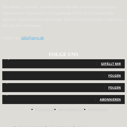
Alle Inhalte, Spieltitel, Handelsnamen und/oder Handelsaufmachungen,
Warenzeichen, Kunstwerke und zugehörige Bilder sind Warenzeichen
und/oder urheberrechtlich geschütztes Material ihrer jeweiligen Eigentümer.
Alle Rechte vorbehalten.
Contact us:
info@axyo.de
FOLGE UNS
12,792
Fans
GEFÄLLT MIR
440
Follower
FOLGEN
2,040
Follower
FOLGEN
1,150
Abonnenten
ABONNIEREN
PS4source.de
game-releases.com
SEOadvert.net