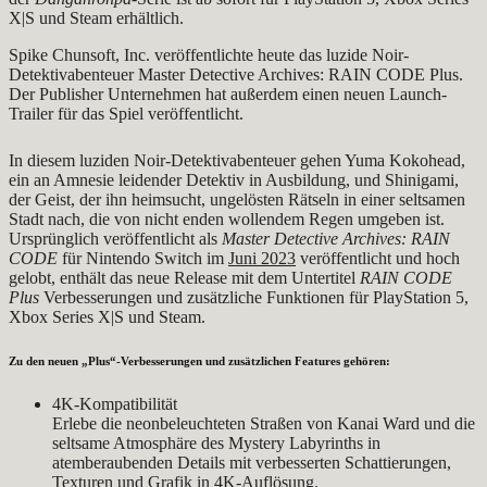
X|S und Steam erhältlich.
Spike Chunsoft, Inc. veröffentlichte heute das luzide Noir-
Detektivabenteuer Master Detective Archives: RAIN CODE Plus.
Der Publisher Unternehmen hat außerdem einen neuen Launch-
Trailer für das Spiel veröffentlicht.
In diesem luziden Noir-Detektivabenteuer gehen Yuma Kokohead,
ein an Amnesie leidender Detektiv in Ausbildung, und Shinigami,
der Geist, der ihn heimsucht, ungelösten Rätseln in einer seltsamen
Stadt nach, die von nicht enden wollendem Regen umgeben ist.
Ursprünglich veröffentlicht als
Master Detective Archives: RAIN
CODE
für Nintendo Switch im
Juni 2023
veröffentlicht und hoch
gelobt, enthält das neue Release mit dem Untertitel
RAIN CODE
Plus
Verbesserungen und zusätzliche Funktionen für PlayStation 5,
Xbox Series X|S und Steam.
Zu den neuen „Plus“-Verbesserungen und zusätzlichen Features gehören:
4K-Kompatibilität
Erlebe die neonbeleuchteten Straßen von Kanai Ward und die
seltsame Atmosphäre des Mystery Labyrinths in
atemberaubenden Details mit verbesserten Schattierungen,
Texturen und Grafik in 4K-Auflösung.