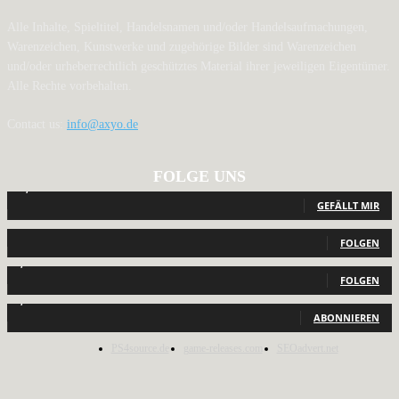
Alle Inhalte, Spieltitel, Handelsnamen und/oder Handelsaufmachungen,
Warenzeichen, Kunstwerke und zugehörige Bilder sind Warenzeichen
und/oder urheberrechtlich geschütztes Material ihrer jeweiligen Eigentümer.
Alle Rechte vorbehalten.
Contact us:
info@axyo.de
FOLGE UNS
12,793
Fans
GEFÄLLT MIR
440
Follower
FOLGEN
2,040
Follower
FOLGEN
1,150
Abonnenten
ABONNIEREN
PS4source.de
game-releases.com
SEOadvert.net