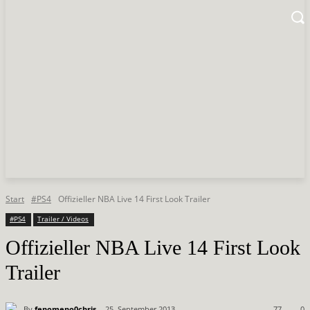
Start
#PS4
Offizieller NBA Live 14 First Look Trailer
#PS4
Trailer / Videos
Offizieller NBA Live 14 First Look
Trailer
By
fenomeno0chris
25. September 2013
77
0