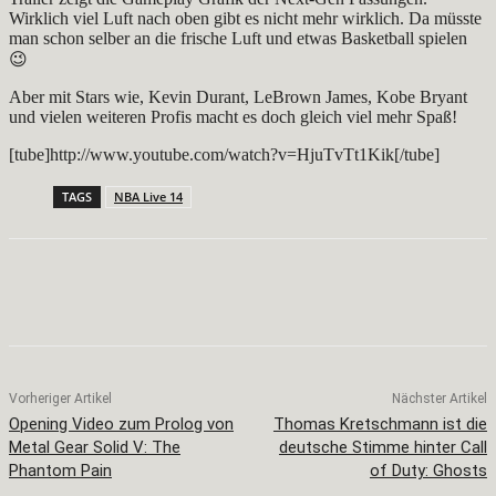
Wirklich viel Luft nach oben gibt es nicht mehr wirklich. Da müsste
man schon selber an die frische Luft und etwas Basketball spielen
😉
Aber mit Stars wie, Kevin Durant, LeBrown James, Kobe Bryant
und vielen weiteren Profis macht es doch gleich viel mehr Spaß!
[tube]http://www.youtube.com/watch?v=HjuTvTt1Kik[/tube]
TAGS
NBA Live 14
Facebook
X
Pinterest
WhatsApp
Vorheriger Artikel
Nächster Artikel
Opening Video zum Prolog von
Thomas Kretschmann ist die
Metal Gear Solid V: The
deutsche Stimme hinter Call
Phantom Pain
of Duty: Ghosts