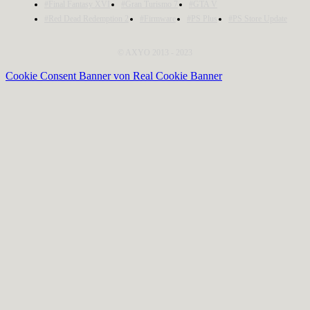
#Final Fantasy XVI
#Gran Turismo 7
#GTA V
#Red Dead Redemption 2
#Firmware
#PS Plus
#PS Store Update
© AXYO 2013 - 2023
Cookie Consent Banner von Real Cookie Banner